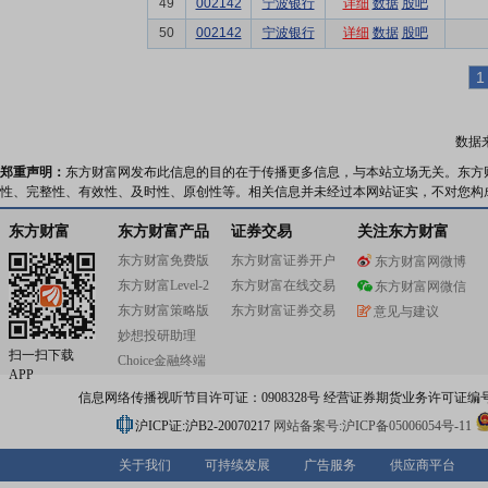
49
002142
宁波银行
详细
数据
股吧
50
002142
宁波银行
详细
数据
股吧
1
数据
郑重声明：
东方财富网发布此信息的目的在于传播更多信息，与本站立场无关。东方
性、完整性、有效性、及时性、原创性等。相关信息并未经过本网站证实，不对您构
东方财富
东方财富产品
证券交易
关注东方财富
东方财富免费版
东方财富证券开户
东方财富网微博
东方财富Level-2
东方财富在线交易
东方财富网微信
东方财富策略版
东方财富证券交易
意见与建议
妙想投研助理
扫一扫下载
Choice金融终端
APP
信息网络传播视听节目许可证：0908328号 经营证券期货业务许可证编号：91310
沪ICP证:沪B2-20070217
网站备案号:沪ICP备05006054号-11
关于我们
可持续发展
广告服务
供应商平台