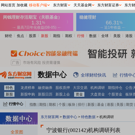
网站首页
加收藏
移动客户端
东方财富
天天基金网
东方财富证券
东方
财经
焦点
股票
新股
期指
期权
行情
数据
全球
美股
港股
数据中心
全球财经快讯
行情中
特色
龙虎榜单
融资融券
股权质押
大宗交易
机构调研
期指持仓
公告
新股
新股申购
新股日历
新股上会
资金
大盘资金
个股资金
板块
行情中心
指数
|
期指
|
期权
|
个股
|
板块
|
排行
|
新股
|
基金
|
港股
|
美股
|
期货
|
外汇
|
黄金
|
自选股
|
自选基金
东方财富网
>
数据中心
>
特色数据
>
机构调研
宁波银行(002142)
机构调研列表
全景图