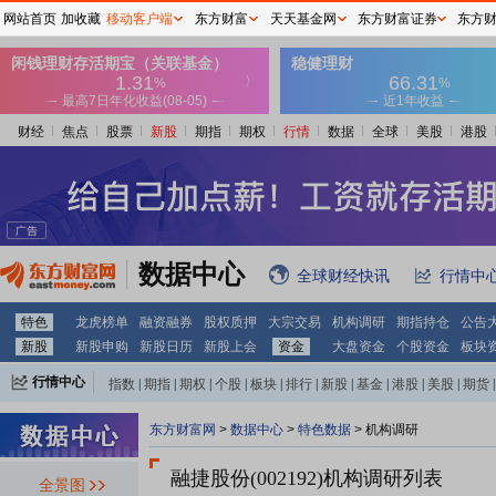
网站首页
加收藏
移动客户端
东方财富
天天基金网
东方财富证券
东方
财经
焦点
股票
新股
期指
期权
行情
数据
全球
美股
港股
数据中心
全球财经快讯
行情中
特色
龙虎榜单
融资融券
股权质押
大宗交易
机构调研
期指持仓
公告
新股
新股申购
新股日历
新股上会
资金
大盘资金
个股资金
板块
行情中心
指数
|
期指
|
期权
|
个股
|
板块
|
排行
|
新股
|
基金
|
港股
|
美股
|
期货
|
外汇
|
黄金
|
自选股
|
自选基金
东方财富网
>
数据中心
>
特色数据
>
机构调研
融捷股份(002192)
机构调研列表
全景图