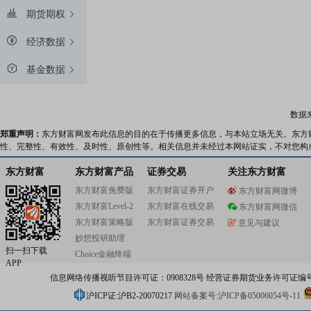
期货期权
经济数据
基金数据
数据
郑重声明：
东方财富网发布此信息的目的在于传播更多信息，与本站立场无关。东方
性、完整性、有效性、及时性、原创性等。相关信息并未经过本网站证实，不对您构
东方财富
东方财富产品
证券交易
关注东方财富
东方财富免费版
东方财富证券开户
东方财富网微博
东方财富Level-2
东方财富在线交易
东方财富网微信
东方财富策略版
东方财富证券交易
意见与建议
妙想投研助理
扫一扫下载
Choice金融终端
APP
信息网络传播视听节目许可证：0908328号 经营证券期货业务许可证编号：91310
沪ICP证:沪B2-20070217
网站备案号:沪ICP备05006054号-11