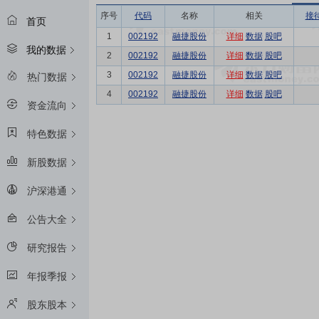
序号
代码
名称
相关
接
首页
1
002192
融捷股份
详细
数据
股吧
我的数据
2
002192
融捷股份
详细
数据
股吧
3
002192
融捷股份
详细
数据
股吧
热门数据
4
002192
融捷股份
详细
数据
股吧
资金流向
特色数据
新股数据
沪深港通
公告大全
研究报告
年报季报
股东股本