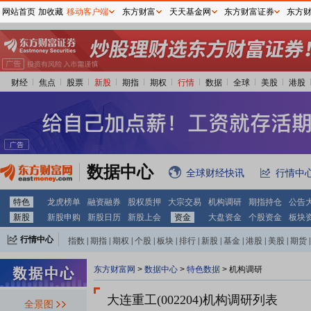
网站首页
加收藏
移动客户端
东方财富
天天基金网
东方财富证券
东方
财经
焦点
股票
新股
期指
期权
行情
数据
全球
美股
港股
数据中心
全球财经快讯
行情中
特色
龙虎榜单
融资融券
股权质押
大宗交易
机构调研
期指持仓
公告
新股
新股申购
新股日历
新股上会
资金
大盘资金
个股资金
板块
行情中心
指数
|
期指
|
期权
|
个股
|
板块
|
排行
|
新股
|
基金
|
港股
|
美股
|
期货
|
外汇
|
黄金
|
自选股
|
自选基金
东方财富网
>
数据中心
>
特色数据
>
机构调研
大连重工(002204)
机构调研列表
全景图