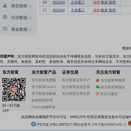
16
002204
大连重工
详细
数据
股吧
期货期权
17
002204
大连重工
详细
数据
股吧
经济数据
基金数据
数据
郑重声明：
东方财富网发布此信息的目的在于传播更多信息，与本站立场无关。东方
性、完整性、有效性、及时性、原创性等。相关信息并未经过本网站证实，不对您构
东方财富
东方财富产品
证券交易
关注东方财富
东方财富免费版
东方财富证券开户
东方财富网微博
东方财富Level-2
东方财富在线交易
东方财富网微信
东方财富策略版
东方财富证券交易
意见与建议
妙想投研助理
扫一扫下载
Choice金融终端
APP
信息网络传播视听节目许可证：0908328号 经营证券期货业务许可证编号：91310
沪ICP证:沪B2-20070217
网站备案号:沪ICP备05006054号-11