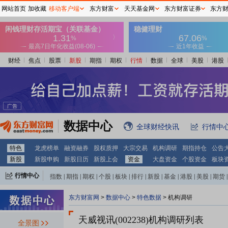
网站首页
加收藏
移动客户端
东方财富
天天基金网
东方财富证券
东方
财经
焦点
股票
新股
期指
期权
行情
数据
全球
美股
港股
数据中心
全球财经快讯
行情中
特色
龙虎榜单
融资融券
股权质押
大宗交易
机构调研
期指持仓
公告
新股
新股申购
新股日历
新股上会
资金
大盘资金
个股资金
板块
行情中心
指数
|
期指
|
期权
|
个股
|
板块
|
排行
|
新股
|
基金
|
港股
|
美股
|
期货
|
外汇
|
黄金
|
自选股
|
自选基金
东方财富网
>
数据中心
>
特色数据
>
机构调研
天威视讯(002238)
机构调研列表
全景图