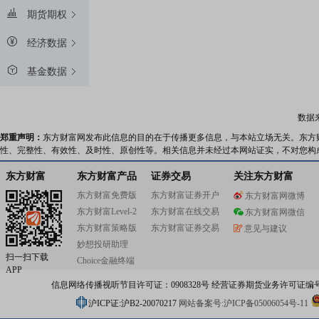
期货期权
经济数据
基金数据
数据
郑重声明：
东方财富网发布此信息的目的在于传播更多信息，与本站立场无关。东方
性、完整性、有效性、及时性、原创性等。相关信息并未经过本网站证实，不对您构
东方财富
东方财富产品
证券交易
关注东方财富
东方财富免费版
东方财富证券开户
东方财富网微博
东方财富Level-2
东方财富在线交易
东方财富网微信
东方财富策略版
东方财富证券交易
意见与建议
妙想投研助理
扫一扫下载
Choice金融终端
APP
信息网络传播视听节目许可证：0908328号 经营证券期货业务许可证编号：91310
沪ICP证:沪B2-20070217
网站备案号:沪ICP备05006054号-11