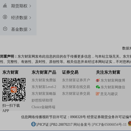
期货期权
经济数据
基金数据
数据
郑重声明：
东方财富网发布此信息的目的在于传播更多信息，与本站立场无关。东方
性、完整性、有效性、及时性、原创性等。相关信息并未经过本网站证实，不对您构
东方财富
东方财富产品
证券交易
关注东方财富
东方财富免费版
东方财富证券开户
东方财富网微博
东方财富Level-2
东方财富在线交易
东方财富网微信
东方财富策略版
东方财富证券交易
意见与建议
妙想投研助理
扫一扫下载
Choice金融终端
APP
信息网络传播视听节目许可证：0908328号 经营证券期货业务许可证编号：91310
沪ICP证:沪B2-20070217
网站备案号:沪ICP备05006054号-11