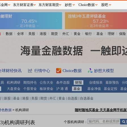
基金网
东方财富证券
东方财富期货
妙想
Choice数据
股吧
情
数据
全球
美股
港股
期货
外汇
黄金
银行
基金
理财
保险
全球财经快讯
行情中心
Choice数据
妙想大模型
交易
机构调研
期指持仓
公告大全
条件选股
财报
业绩报表
最新预告
分
大盘资金
个股资金
板块资金
沪 港 通
基金
基金净值
基金定投
基金
行
|
新股
|
基金
|
港股
|
美股
|
期货
|
外汇
|
黄金
|
自选股
|
自选基金
特色数据
>
机构调研
随时随地买基金 天天基金网手机版
3)
机构调研列表
个股机构调研：