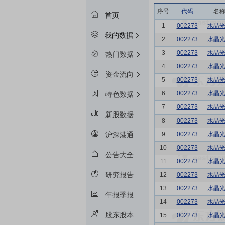
序号
代码
名
首页
1
002273
水晶
我的数据
2
002273
水晶
3
002273
水晶
热门数据
4
002273
水晶
资金流向
5
002273
水晶
6
002273
水晶
特色数据
7
002273
水晶
新股数据
8
002273
水晶
9
002273
水晶
沪深港通
10
002273
水晶
公告大全
11
002273
水晶
研究报告
12
002273
水晶
13
002273
水晶
年报季报
14
002273
水晶
股东股本
15
002273
水晶