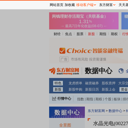
网站首页
加收藏
移动客户端
东方财富
天天
财经
焦点
股票
新股
期指
期权
行
数据中心
特色
龙虎榜单
融资融券
股权质押
大宗
新股
新股申购
新股日历
新股上会
资金
行情中心
指数
|
期指
|
期权
|
个股
|
板块
|
排
东方财富网
>
数据中心
>
水晶光电(00227
全景图