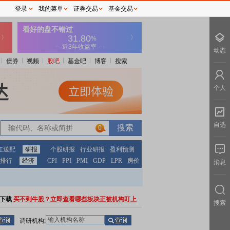
登录
我的菜单
证券交易
基金交易
动态
债券
视频
股吧
基金吧
博客
搜索
个人
自选
0
红送配
研报
个股研报
行业研报
盈利预测
排行
经济
CPI
PPI
PMI
GDP
LPR
房价
消息
下载
买不到牛股？立即查看哪些板块正被机构盯上
搜索
调研机构: