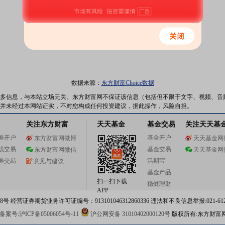
数据来源：
东方财富Choice数据
多信息，与本站立场无关。东方财富网不保证该信息（包括但不限于文字、视频、音
并未经过本网站证实，不对您构成任何投资建议，据此操作，风险自担。
关注东方财富
天天基金
基金交易
关注天天基
券开户
基金开户
东方财富网微博
天天基金网
线交易
基金交易
东方财富网微信
天天基金网
券交易
活期宝
意见与建议
基金产品
扫一扫下载
稳健理财
APP
 经营证券期货业务许可证编号：913101046312860336 违法和不良信息举报:021-612
案号:沪ICP备05006054号-11
沪公网安备 31010402000120号
版权所有:东方财富