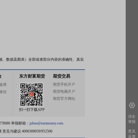
频、数据及图表）全部或者部分内容的准确性、真实
金
东方财富期货
期货交易
期货手机开户
微博
期货电脑开户
微信
期货官方网站
扫一扫下载APP
涉企
举报
78686 举报邮箱：
jubao@eastmoney.com
网
意见与建议:4000300059/952500
意见
反馈