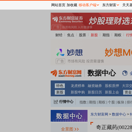
网站首页
加收藏
移动客户端
东方财富
天天
财经
焦点
股票
新股
期指
期权
行
数据中心
特色
龙虎榜单
融资融券
股权质押
大宗
新股
新股申购
新股日历
新股上会
资金
行情中心
指数
|
期指
|
期权
|
个股
|
板块
|
排
东方财富网
>
数据中心
>
奇正藏药(00228
全景图