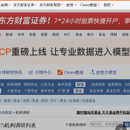
基金网
东方财富证券
东方财富期货
妙想
Choice数据
股吧
情
数据
全球
美股
港股
期货
外汇
黄金
银行
基金
理财
保险
全球财经快讯
行情中心
Choice数据
妙想大模型
交易
机构调研
期指持仓
公告大全
条件选股
财报
业绩报表
最新预告
分
大盘资金
个股资金
板块资金
沪 港 通
基金
基金净值
基金定投
基金
行
|
新股
|
基金
|
港股
|
美股
|
期货
|
外汇
|
黄金
|
自选股
|
自选基金
特色数据
>
机构调研
随时随地买基金 天天基金网手机版
7)
机构调研列表
个股机构调研：