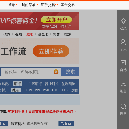
登录
我的菜单
证券交易
基金交易
动态
债券
视频
股吧
基金吧
博客
搜索
个人
自选
0
红送配
研报
个股研报
行业研报
盈利预测
排行
经济
CPI
PPI
PMI
GDP
LPR
房价
消息
下载
买不到牛股？立即查看哪些板块正被机构盯上
搜索
调研机构: