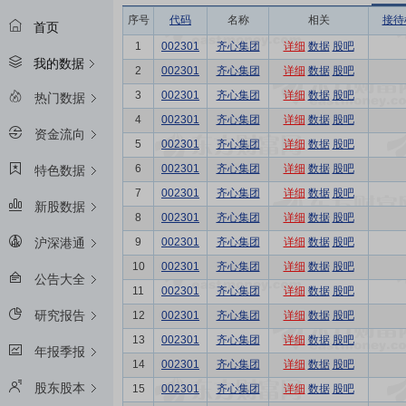
序号
代码
名称
相关
接待
首页
1
002301
齐心集团
详细
数据
股吧
我的数据
2
002301
齐心集团
详细
数据
股吧
3
002301
齐心集团
详细
数据
股吧
热门数据
4
002301
齐心集团
详细
数据
股吧
资金流向
5
002301
齐心集团
详细
数据
股吧
6
002301
齐心集团
详细
数据
股吧
特色数据
7
002301
齐心集团
详细
数据
股吧
新股数据
8
002301
齐心集团
详细
数据
股吧
9
002301
齐心集团
详细
数据
股吧
沪深港通
10
002301
齐心集团
详细
数据
股吧
公告大全
11
002301
齐心集团
详细
数据
股吧
研究报告
12
002301
齐心集团
详细
数据
股吧
13
002301
齐心集团
详细
数据
股吧
年报季报
14
002301
齐心集团
详细
数据
股吧
股东股本
15
002301
齐心集团
详细
数据
股吧