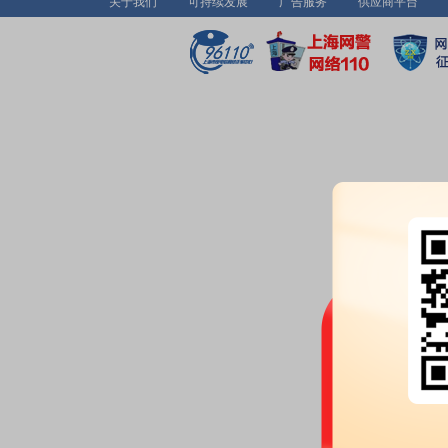
关于我们
可持续发展
广告服务
供应商平台