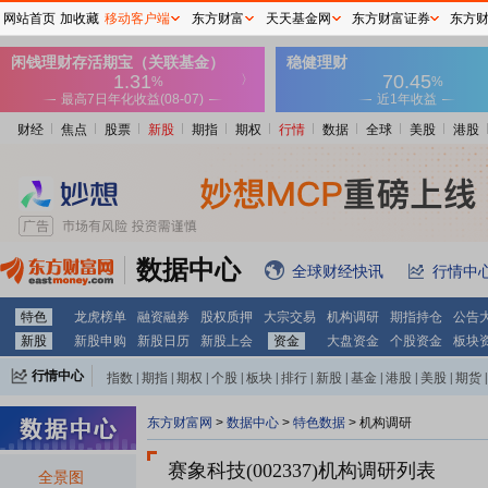
网站首页
加收藏
移动客户端
东方财富
天天基金网
东方财富证券
东方
财经
焦点
股票
新股
期指
期权
行情
数据
全球
美股
港股
数据中心
全球财经快讯
行情中
特色
龙虎榜单
融资融券
股权质押
大宗交易
机构调研
期指持仓
公告
新股
新股申购
新股日历
新股上会
资金
大盘资金
个股资金
板块
行情中心
指数
|
期指
|
期权
|
个股
|
板块
|
排行
|
新股
|
基金
|
港股
|
美股
|
期货
|
外汇
|
黄金
|
自选股
|
自选基金
东方财富网
>
数据中心
>
特色数据
>
机构调研
赛象科技(002337)
机构调研列表
全景图