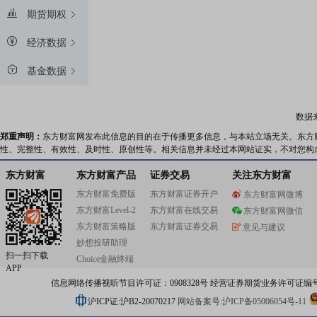
期货期权
经济数据
基金数据
数据
郑重声明：
东方财富网发布此信息的目的在于传播更多信息，与本站立场无关。东方
性、完整性、有效性、及时性、原创性等。相关信息并未经过本网站证实，不对您构
东方财富
东方财富产品
证券交易
关注东方财富
东方财富免费版
东方财富证券开户
东方财富网微博
东方财富Level-2
东方财富在线交易
东方财富网微信
东方财富策略版
东方财富证券交易
意见与建议
妙想投研助理
扫一扫下载
Choice金融终端
APP
信息网络传播视听节目许可证：0908328号 经营证券期货业务许可证编号：91310
沪ICP证:沪B2-20070217
网站备案号:沪ICP备05006054号-11