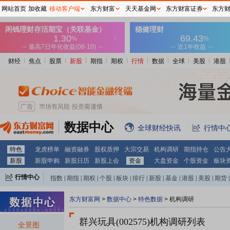
网站首页
加收藏
移动客户端
东方财富
天天基金网
东方财富证券
东方
财经
焦点
股票
新股
期指
期权
行情
数据
全球
美股
港股
数据中心
全球财经快讯
行情中
特色
龙虎榜单
融资融券
股权质押
大宗交易
机构调研
期指持仓
公告
新股
新股申购
新股日历
新股上会
资金
大盘资金
个股资金
板块
行情中心
指数
|
期指
|
期权
|
个股
|
板块
|
排行
|
新股
|
基金
|
港股
|
美股
|
期货
|
外汇
|
黄金
|
自选股
|
自选基金
东方财富网
>
数据中心
>
特色数据
>
机构调研
群兴玩具(002575)
机构调研列表
全景图