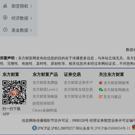
期货期权
经济数据
基金数据
数据
郑重声明：
东方财富网发布此信息的目的在于传播更多信息，与本站立场无关。东方
性、完整性、有效性、及时性、原创性等。相关信息并未经过本网站证实，不对您构
东方财富
东方财富产品
证券交易
关注东方财富
东方财富免费版
东方财富证券开户
东方财富网微博
东方财富Level-2
东方财富在线交易
东方财富网微信
东方财富策略版
东方财富证券交易
意见与建议
妙想投研助理
扫一扫下载
Choice金融终端
APP
信息网络传播视听节目许可证：0908328号 经营证券期货业务许可证编号：91310
沪ICP证:沪B2-20070217
网站备案号:沪ICP备05006054号-11