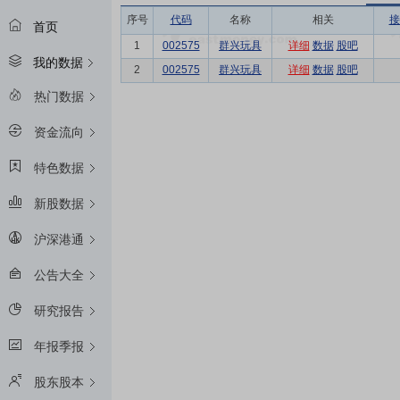
序号
代码
名称
相关
接
首页
1
002575
群兴玩具
详细
数据
股吧
我的数据
2
002575
群兴玩具
详细
数据
股吧
热门数据
资金流向
特色数据
新股数据
沪深港通
公告大全
研究报告
年报季报
股东股本