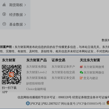
期货期权
经济数据
基金数据
数据
郑重声明：
东方财富网发布此信息的目的在于传播更多信息，与本站立场无关。东方
性、完整性、有效性、及时性、原创性等。相关信息并未经过本网站证实，不对您构
东方财富
东方财富产品
证券交易
关注东方财富
东方财富免费版
东方财富证券开户
东方财富网微博
东方财富Level-2
东方财富在线交易
东方财富网微信
东方财富策略版
东方财富证券交易
意见与建议
妙想投研助理
扫一扫下载
Choice金融终端
APP
信息网络传播视听节目许可证：0908328号 经营证券期货业务许可证编号：91310
沪ICP证:沪B2-20070217
网站备案号:沪ICP备05006054号-11