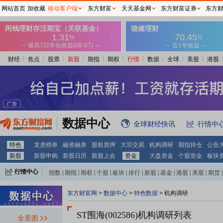
网站首页
加收藏
移动客户端
东方财富
天天基金网
东方财富证券
东方
财经
焦点
股票
新股
期指
期权
行情
数据
全球
美股
港股
数据中心
全球财经快讯
行情中
特色
龙虎榜单
融资融券
股权质押
大宗交易
机构调研
期指持仓
公告
新股
新股申购
新股日历
新股上会
资金
大盘资金
个股资金
板块
行情中心
指数
|
期指
|
期权
|
个股
|
板块
|
排行
|
新股
|
基金
|
港股
|
美股
|
期货
|
外汇
|
黄金
|
自选股
|
自选基金
东方财富网
>
数据中心
>
特色数据
>
机构调研
ST围海(002586)
机构调研列表
全景图