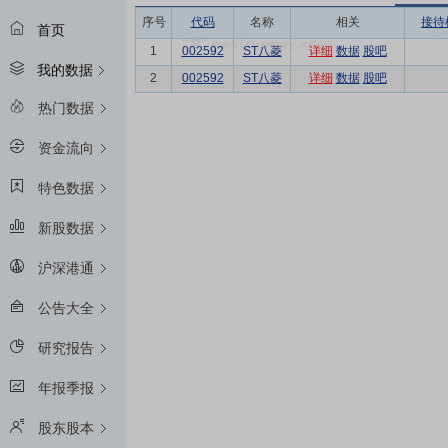
序号
代码
名称
相关
接待
首页
1
002592
ST八菱
详细
数据
股吧
我的数据
2
002592
ST八菱
详细
数据
股吧
热门数据
资金流向
特色数据
新股数据
沪深港通
公告大全
研究报告
年报季报
股东股本