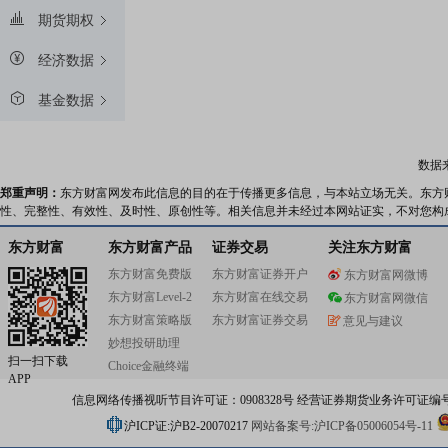
期货期权
经济数据
基金数据
数据
郑重声明：
东方财富网发布此信息的目的在于传播更多信息，与本站立场无关。东方
性、完整性、有效性、及时性、原创性等。相关信息并未经过本网站证实，不对您构
东方财富
东方财富产品
证券交易
关注东方财富
东方财富免费版
东方财富证券开户
东方财富网微博
东方财富Level-2
东方财富在线交易
东方财富网微信
东方财富策略版
东方财富证券交易
意见与建议
妙想投研助理
扫一扫下载
Choice金融终端
APP
信息网络传播视听节目许可证：0908328号 经营证券期货业务许可证编号：91310
沪ICP证:沪B2-20070217
网站备案号:沪ICP备05006054号-11