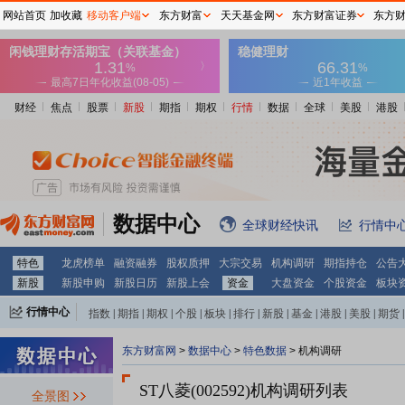
网站首页
加收藏
移动客户端
东方财富
天天基金网
东方财富证券
东方
财经
焦点
股票
新股
期指
期权
行情
数据
全球
美股
港股
数据中心
全球财经快讯
行情中
特色
龙虎榜单
融资融券
股权质押
大宗交易
机构调研
期指持仓
公告
新股
新股申购
新股日历
新股上会
资金
大盘资金
个股资金
板块
行情中心
指数
|
期指
|
期权
|
个股
|
板块
|
排行
|
新股
|
基金
|
港股
|
美股
|
期货
|
外汇
|
黄金
|
自选股
|
自选基金
东方财富网
>
数据中心
>
特色数据
>
机构调研
ST八菱(002592)
机构调研列表
全景图