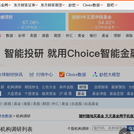
基金网
东方财富证券
东方财富期货
妙想
Choice数据
股吧
情
数据
全球
美股
港股
期货
外汇
黄金
银行
基金
理财
保险
全球财经快讯
行情中心
Choice数据
妙想大模型
交易
机构调研
期指持仓
公告大全
条件选股
财报
业绩报表
最新预告
分
大盘资金
个股资金
板块资金
沪 港 通
基金
基金净值
基金定投
基金
行
|
新股
|
基金
|
港股
|
美股
|
期货
|
外汇
|
黄金
|
自选股
|
自选基金
特色数据
>
机构调研
随时随地买基金 天天基金网手机版
)
机构调研列表
个股机构调研：