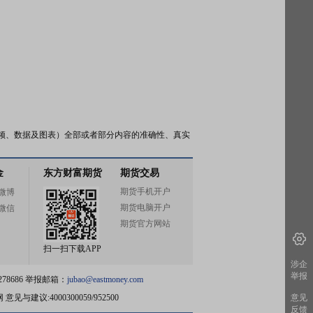
频、数据及图表）全部或者部分内容的准确性、真实
金
东方财富期货
期货交易
期货手机开户
微博
期货电脑开户
微信
期货官方网站
扫一扫下载APP
涉企
举报
78686 举报邮箱：
jubao@eastmoney.com
网
意见与建议:4000300059/952500
意见
反馈