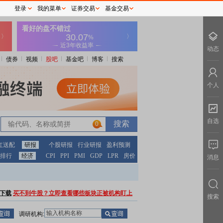
登录
我的菜单
证券交易
基金交易
动态
债券
视频
股吧
基金吧
博客
搜索
个人
自选
0
红送配
研报
个股研报
行业研报
盈利预测
排行
经济
CPI
PPI
PMI
GDP
LPR
房价
消息
下载
买不到牛股？立即查看哪些板块正被机构盯上
搜索
调研机构: