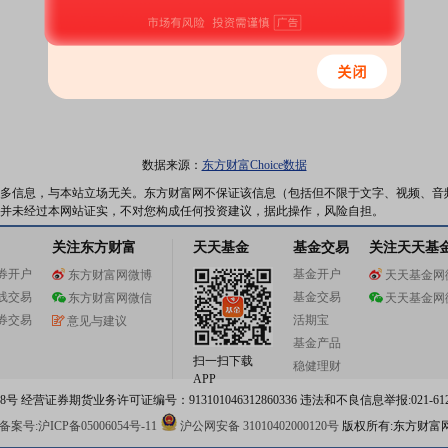
数据来源：
东方财富Choice数据
多信息，与本站立场无关。东方财富网不保证该信息（包括但不限于文字、视频、音
并未经过本网站证实，不对您构成任何投资建议，据此操作，风险自担。
关注东方财富
天天基金
基金交易
关注天天基
券开户
基金开户
东方财富网微博
天天基金网
线交易
基金交易
东方财富网微信
天天基金网
券交易
活期宝
意见与建议
基金产品
扫一扫下载
稳健理财
APP
 经营证券期货业务许可证编号：913101046312860336 违法和不良信息举报:021-612
案号:沪ICP备05006054号-11
沪公网安备 31010402000120号
版权所有:东方财富