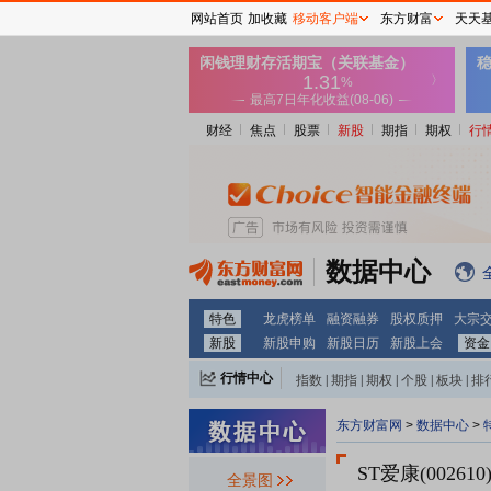
网站首页
加收藏
移动客户端
东方财富
天天
财经
焦点
股票
新股
期指
期权
行
数据中心
特色
龙虎榜单
融资融券
股权质押
大宗
新股
新股申购
新股日历
新股上会
资金
行情中心
指数
|
期指
|
期权
|
个股
|
板块
|
排
东方财富网
>
数据中心
>
ST爱康(002610
全景图