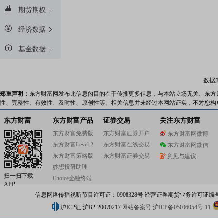
期货期权
经济数据
基金数据
数据
郑重声明：
东方财富网发布此信息的目的在于传播更多信息，与本站立场无关。东方
性、完整性、有效性、及时性、原创性等。相关信息并未经过本网站证实，不对您构
东方财富
东方财富产品
证券交易
关注东方财富
东方财富免费版
东方财富证券开户
东方财富网微博
东方财富Level-2
东方财富在线交易
东方财富网微信
东方财富策略版
东方财富证券交易
意见与建议
妙想投研助理
扫一扫下载
Choice金融终端
APP
信息网络传播视听节目许可证：0908328号 经营证券期货业务许可证编号：91310
沪ICP证:沪B2-20070217
网站备案号:沪ICP备05006054号-11