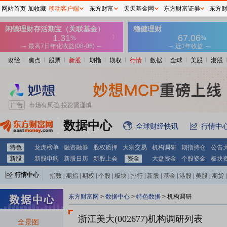
网站首页
加收藏
移动客户端
东方财富
天天基金网
东方财富证券
东方
财经
焦点
股票
新股
期指
期权
行情
数据
全球
美股
港股
数据中心
全球财经快讯
行情中
特色
龙虎榜单
融资融券
股权质押
大宗交易
机构调研
期指持仓
公告
新股
新股申购
新股日历
新股上会
资金
大盘资金
个股资金
板块
行情中心
指数
|
期指
|
期权
|
个股
|
板块
|
排行
|
新股
|
基金
|
港股
|
美股
|
期货
|
外汇
|
黄金
|
自选股
|
自选基金
东方财富网
>
数据中心
>
特色数据
>
机构调研
浙江美大(002677)
机构调研列表
全景图