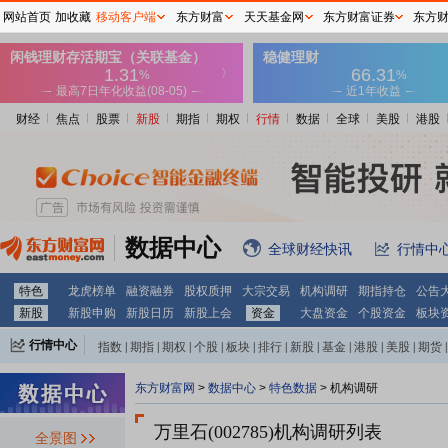
网站首页
加收藏
移动客户端
东方财富
天天基金网
东方财富证券
东方
财经
焦点
股票
新股
期指
期权
行情
数据
全球
美股
港股
数据中心
全球财经快讯
行情中
特色
龙虎榜单
融资融券
股权质押
大宗交易
机构调研
期指持仓
公告
新股
新股申购
新股日历
新股上会
资金
大盘资金
个股资金
板块
行情中心
指数
|
期指
|
期权
|
个股
|
板块
|
排行
|
新股
|
基金
|
港股
|
美股
|
期货
|
外汇
|
黄金
|
自选股
|
自选基金
东方财富网
>
数据中心
>
特色数据
>
机构调研
万里石(002785)
机构调研列表
全景图