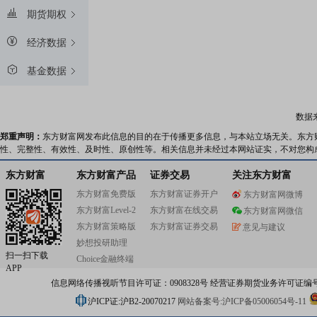
期货期权
经济数据
基金数据
数据
郑重声明：
东方财富网发布此信息的目的在于传播更多信息，与本站立场无关。东方
性、完整性、有效性、及时性、原创性等。相关信息并未经过本网站证实，不对您构
东方财富
东方财富产品
证券交易
关注东方财富
东方财富免费版
东方财富证券开户
东方财富网微博
东方财富Level-2
东方财富在线交易
东方财富网微信
东方财富策略版
东方财富证券交易
意见与建议
妙想投研助理
扫一扫下载
Choice金融终端
APP
信息网络传播视听节目许可证：0908328号 经营证券期货业务许可证编号：91310
沪ICP证:沪B2-20070217
网站备案号:沪ICP备05006054号-11