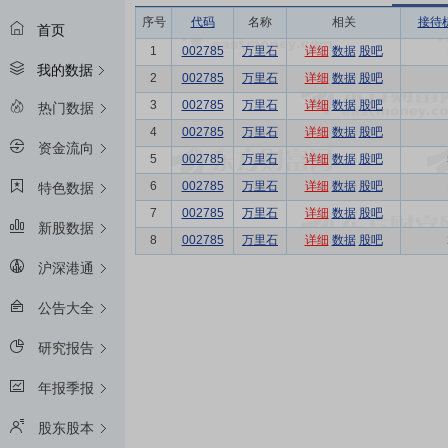
序号
代码
名称
相关
接待
首页
1
002785
万里石
详细
数据
股吧
我的数据
2
002785
万里石
详细
数据
股吧
3
002785
万里石
详细
数据
股吧
热门数据
4
002785
万里石
详细
数据
股吧
资金流向
5
002785
万里石
详细
数据
股吧
6
002785
万里石
详细
数据
股吧
特色数据
7
002785
万里石
详细
数据
股吧
新股数据
8
002785
万里石
详细
数据
股吧
沪深港通
公告大全
研究报告
年报季报
股东股本