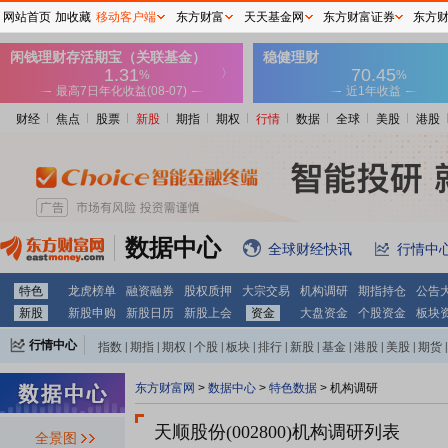
网站首页
加收藏
移动客户端
东方财富
天天基金网
东方财富证券
东方
财经
焦点
股票
新股
期指
期权
行情
数据
全球
美股
港股
数据中心
全球财经快讯
行情中
特色
龙虎榜单
融资融券
股权质押
大宗交易
机构调研
期指持仓
公告
新股
新股申购
新股日历
新股上会
资金
大盘资金
个股资金
板块
行情中心
指数
|
期指
|
期权
|
个股
|
板块
|
排行
|
新股
|
基金
|
港股
|
美股
|
期货
|
外汇
|
黄金
|
自选股
|
自选基金
东方财富网
>
数据中心
>
特色数据
>
机构调研
天顺股份(002800)
机构调研列表
全景图