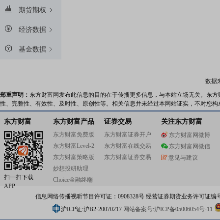
期货期权
经济数据
基金数据
数据
郑重声明：
东方财富网发布此信息的目的在于传播更多信息，与本站立场无关。东方
性、完整性、有效性、及时性、原创性等。相关信息并未经过本网站证实，不对您构
东方财富
东方财富产品
证券交易
关注东方财富
东方财富免费版
东方财富证券开户
东方财富网微博
东方财富Level-2
东方财富在线交易
东方财富网微信
东方财富策略版
东方财富证券交易
意见与建议
妙想投研助理
扫一扫下载
Choice金融终端
APP
信息网络传播视听节目许可证：0908328号 经营证券期货业务许可证编号：91310
沪ICP证:沪B2-20070217
网站备案号:沪ICP备05006054号-11