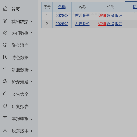
序号
代码
名称
相关
接
首页
1
002803
吉宏股份
详细
数据
股吧
我的数据
2
002803
吉宏股份
详细
数据
股吧
热门数据
资金流向
特色数据
新股数据
沪深港通
公告大全
研究报告
年报季报
股东股本