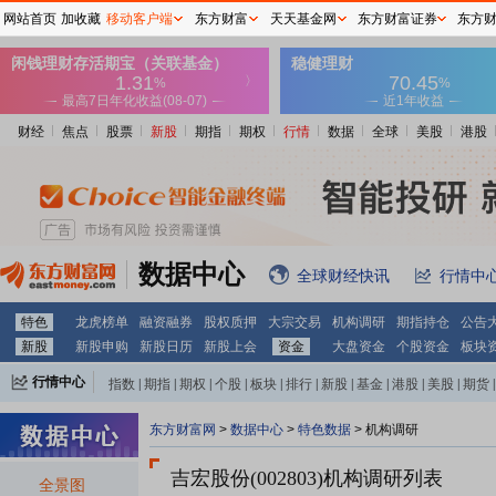
网站首页
加收藏
移动客户端
东方财富
天天基金网
东方财富证券
东方
财经
焦点
股票
新股
期指
期权
行情
数据
全球
美股
港股
数据中心
全球财经快讯
行情中
特色
龙虎榜单
融资融券
股权质押
大宗交易
机构调研
期指持仓
公告
新股
新股申购
新股日历
新股上会
资金
大盘资金
个股资金
板块
行情中心
指数
|
期指
|
期权
|
个股
|
板块
|
排行
|
新股
|
基金
|
港股
|
美股
|
期货
|
外汇
|
黄金
|
自选股
|
自选基金
东方财富网
>
数据中心
>
特色数据
>
机构调研
吉宏股份(002803)
机构调研列表
全景图