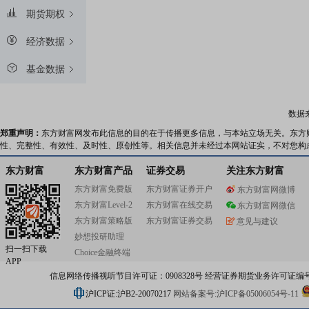
期货期权
经济数据
基金数据
数据
郑重声明：
东方财富网发布此信息的目的在于传播更多信息，与本站立场无关。东方
性、完整性、有效性、及时性、原创性等。相关信息并未经过本网站证实，不对您构
东方财富
东方财富产品
证券交易
关注东方财富
东方财富免费版
东方财富证券开户
东方财富网微博
东方财富Level-2
东方财富在线交易
东方财富网微信
东方财富策略版
东方财富证券交易
意见与建议
妙想投研助理
扫一扫下载
Choice金融终端
APP
信息网络传播视听节目许可证：0908328号 经营证券期货业务许可证编号：91310
沪ICP证:沪B2-20070217
网站备案号:沪ICP备05006054号-11