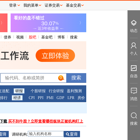
登录
我的菜单
证券交易
基金交易
动态
债券
视频
股吧
基金吧
博客
搜索
个人
自选
0
红送配
研报
个股研报
行业研报
盈利预测
排行
经济
CPI
PPI
PMI
GDP
LPR
房价
消息
下载
买不到牛股？立即查看哪些板块正被机构盯上
搜索
调研机构: