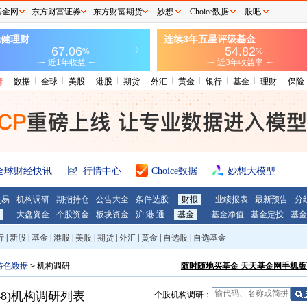
基金网
东方财富证券
东方财富期货
妙想
Choice数据
股吧
情
数据
全球
美股
港股
期货
外汇
黄金
银行
基金
理财
保险
全球财经快讯
行情中心
Choice数据
妙想大模型
交易
机构调研
期指持仓
公告大全
条件选股
财报
业绩报表
最新预告
分
大盘资金
个股资金
板块资金
沪 港 通
基金
基金净值
基金定投
基金
行
|
新股
|
基金
|
港股
|
美股
|
期货
|
外汇
|
黄金
|
自选股
|
自选基金
特色数据
>
机构调研
随时随地买基金 天天基金网手机版
8)
机构调研列表
个股机构调研：