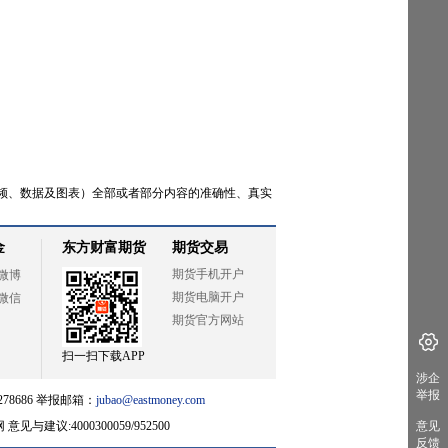
频、数据及图表）全部或者部分内容的准确性、真实
金
东方财富期货
期货交易
期货手机开户
微博
期货电脑开户
微信
期货官方网站
扫一扫下载APP
涉企
举报
78686 举报邮箱：
jubao@eastmoney.com
网
意见与建议:4000300059/952500
意见
反馈