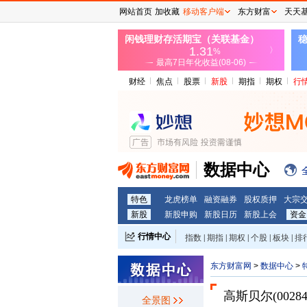
网站首页
加收藏
移动客户端
东方财富
天天
财经
焦点
股票
新股
期指
期权
行
数据中心
特色
龙虎榜单
融资融券
股权质押
大宗
新股
新股申购
新股日历
新股上会
资金
行情中心
指数
|
期指
|
期权
|
个股
|
板块
|
排
东方财富网
>
数据中心
>
高斯贝尔(00284
全景图