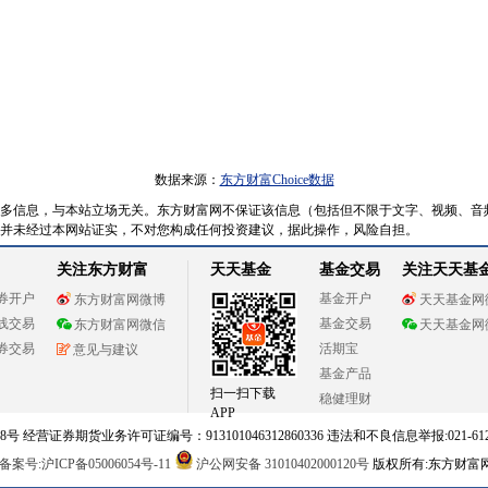
数据来源：
东方财富Choice数据
多信息，与本站立场无关。东方财富网不保证该信息（包括但不限于文字、视频、音
并未经过本网站证实，不对您构成任何投资建议，据此操作，风险自担。
关注东方财富
天天基金
基金交易
关注天天基
券开户
基金开户
东方财富网微博
天天基金网
线交易
基金交易
东方财富网微信
天天基金网
券交易
活期宝
意见与建议
基金产品
扫一扫下载
稳健理财
APP
 经营证券期货业务许可证编号：913101046312860336 违法和不良信息举报:021-612
案号:沪ICP备05006054号-11
沪公网安备 31010402000120号
版权所有:东方财富