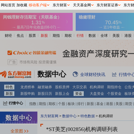
网站首页
加收藏
移动客户端
东方财富
天天基金网
东方财富证券
东方
财经
焦点
股票
新股
期指
期权
行情
数据
全球
美股
港股
数据中心
全球财经快讯
行情中
特色
龙虎榜单
融资融券
股权质押
大宗交易
机构调研
期指持仓
公告
新股
新股申购
新股日历
新股上会
资金
大盘资金
个股资金
板块
行情中心
指数
|
期指
|
期权
|
个股
|
板块
|
排行
|
新股
|
基金
|
港股
|
美股
|
期货
|
外汇
|
黄金
|
自选股
|
自选基金
东方财富网
>
数据中心
>
特色数据
>
机构调研
*ST美芝(002856)
机构调研列表
全景图