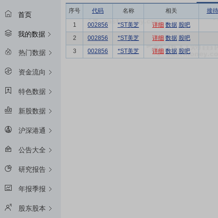
序号
代码
名称
相关
接
首页
1
002856
*ST美芝
详细
数据
股吧
我的数据
2
002856
*ST美芝
详细
数据
股吧
3
002856
*ST美芝
详细
数据
股吧
热门数据
资金流向
特色数据
新股数据
沪深港通
公告大全
研究报告
年报季报
股东股本