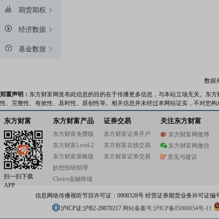
期货期权
经济数据
基金数据
数据
郑重声明：
东方财富网发布此信息的目的在于传播更多信息，与本站立场无关。东方
性、完整性、有效性、及时性、原创性等。相关信息并未经过本网站证实，不对您构
东方财富
东方财富产品
证券交易
关注东方财富
东方财富免费版
东方财富证券开户
东方财富网微博
东方财富Level-2
东方财富在线交易
东方财富网微信
东方财富策略版
东方财富证券交易
意见与建议
妙想投研助理
扫一扫下载
Choice金融终端
APP
信息网络传播视听节目许可证：0908328号 经营证券期货业务许可证编号：91310
沪ICP证:沪B2-20070217
网站备案号:沪ICP备05006054号-11