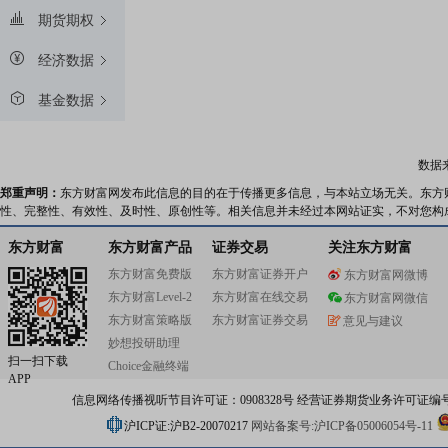
期货期权
经济数据
基金数据
数据
郑重声明：
东方财富网发布此信息的目的在于传播更多信息，与本站立场无关。东方
性、完整性、有效性、及时性、原创性等。相关信息并未经过本网站证实，不对您构
东方财富
东方财富产品
证券交易
关注东方财富
东方财富免费版
东方财富证券开户
东方财富网微博
东方财富Level-2
东方财富在线交易
东方财富网微信
东方财富策略版
东方财富证券交易
意见与建议
妙想投研助理
扫一扫下载
Choice金融终端
APP
信息网络传播视听节目许可证：0908328号 经营证券期货业务许可证编号：91310
沪ICP证:沪B2-20070217
网站备案号:沪ICP备05006054号-11