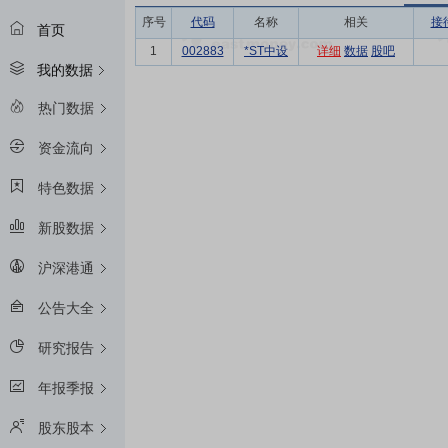
序号
代码
名称
相关
接
首页
1
002883
*ST中设
详细
数据
股吧
我的数据
热门数据
资金流向
特色数据
新股数据
沪深港通
公告大全
研究报告
年报季报
股东股本