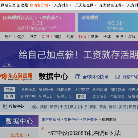
网站首页
加收藏
移动客户端
东方财富
天天基金网
东方财富证券
东方
财经
焦点
股票
新股
期指
期权
行情
数据
全球
美股
港股
数据中心
全球财经快讯
行情中
特色
龙虎榜单
融资融券
股权质押
大宗交易
机构调研
期指持仓
公告
新股
新股申购
新股日历
新股上会
资金
大盘资金
个股资金
板块
行情中心
指数
|
期指
|
期权
|
个股
|
板块
|
排行
|
新股
|
基金
|
港股
|
美股
|
期货
|
外汇
|
黄金
|
自选股
|
自选基金
东方财富网
>
数据中心
>
特色数据
>
机构调研
*ST中设(002883)
机构调研列表
全景图