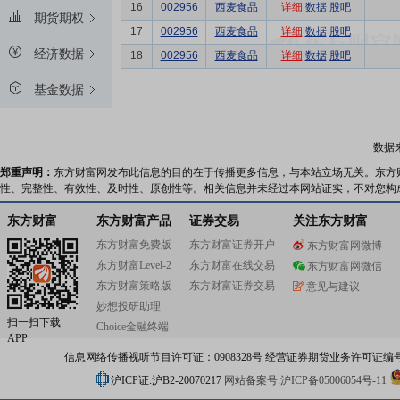
16
002956
西麦食品
详细
数据
股吧
期货期权
17
002956
西麦食品
详细
数据
股吧
经济数据
18
002956
西麦食品
详细
数据
股吧
基金数据
数据
郑重声明：
东方财富网发布此信息的目的在于传播更多信息，与本站立场无关。东方
性、完整性、有效性、及时性、原创性等。相关信息并未经过本网站证实，不对您构
东方财富
东方财富产品
证券交易
关注东方财富
东方财富免费版
东方财富证券开户
东方财富网微博
东方财富Level-2
东方财富在线交易
东方财富网微信
东方财富策略版
东方财富证券交易
意见与建议
妙想投研助理
扫一扫下载
Choice金融终端
APP
信息网络传播视听节目许可证：0908328号 经营证券期货业务许可证编号：91310
沪ICP证:沪B2-20070217
网站备案号:沪ICP备05006054号-11