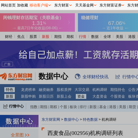
网站首页
加收藏
移动客户端
东方财富
天天基金网
东方财富证券
东方
财经
焦点
股票
新股
期指
期权
行情
数据
全球
美股
港股
数据中心
全球财经快讯
行情中
特色
龙虎榜单
融资融券
股权质押
大宗交易
机构调研
期指持仓
公告
新股
新股申购
新股日历
新股上会
资金
大盘资金
个股资金
板块
行情中心
指数
|
期指
|
期权
|
个股
|
板块
|
排行
|
新股
|
基金
|
港股
|
美股
|
期货
|
外汇
|
黄金
|
自选股
|
自选基金
东方财富网
>
数据中心
>
特色数据
>
机构调研
西麦食品(002956)
机构调研列表
全景图