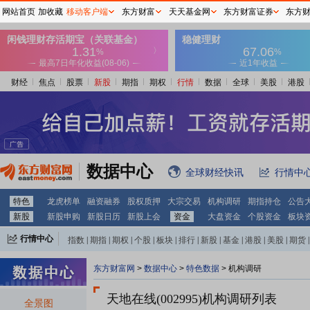
网站首页
加收藏
移动客户端
东方财富
天天基金网
东方财富证券
东方
财经
焦点
股票
新股
期指
期权
行情
数据
全球
美股
港股
数据中心
全球财经快讯
行情中
特色
龙虎榜单
融资融券
股权质押
大宗交易
机构调研
期指持仓
公告
新股
新股申购
新股日历
新股上会
资金
大盘资金
个股资金
板块
行情中心
指数
|
期指
|
期权
|
个股
|
板块
|
排行
|
新股
|
基金
|
港股
|
美股
|
期货
|
外汇
|
黄金
|
自选股
|
自选基金
东方财富网
>
数据中心
>
特色数据
>
机构调研
天地在线(002995)
机构调研列表
全景图