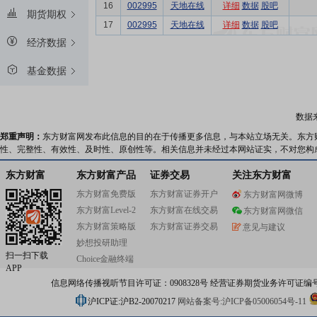
16
002995
天地在线
详细
数据
股吧
期货期权
17
002995
天地在线
详细
数据
股吧
经济数据
基金数据
数据
郑重声明：
东方财富网发布此信息的目的在于传播更多信息，与本站立场无关。东方
性、完整性、有效性、及时性、原创性等。相关信息并未经过本网站证实，不对您构
东方财富
东方财富产品
证券交易
关注东方财富
东方财富免费版
东方财富证券开户
东方财富网微博
东方财富Level-2
东方财富在线交易
东方财富网微信
东方财富策略版
东方财富证券交易
意见与建议
妙想投研助理
扫一扫下载
Choice金融终端
APP
信息网络传播视听节目许可证：0908328号 经营证券期货业务许可证编号：91310
沪ICP证:沪B2-20070217
网站备案号:沪ICP备05006054号-11