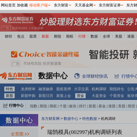
网站首页
加收藏
移动客户端
东方财富
天天基金网
东方财富证券
东方
财经
焦点
股票
新股
期指
期权
行情
数据
全球
美股
港股
数据中心
全球财经快讯
行情中
特色
龙虎榜单
融资融券
股权质押
大宗交易
机构调研
期指持仓
公告
新股
新股申购
新股日历
新股上会
资金
大盘资金
个股资金
板块
行情中心
指数
|
期指
|
期权
|
个股
|
板块
|
排行
|
新股
|
基金
|
港股
|
美股
|
期货
|
外汇
|
黄金
|
自选股
|
自选基金
东方财富网
>
数据中心
>
特色数据
>
机构调研
瑞鹄模具(002997)
机构调研列表
全景图