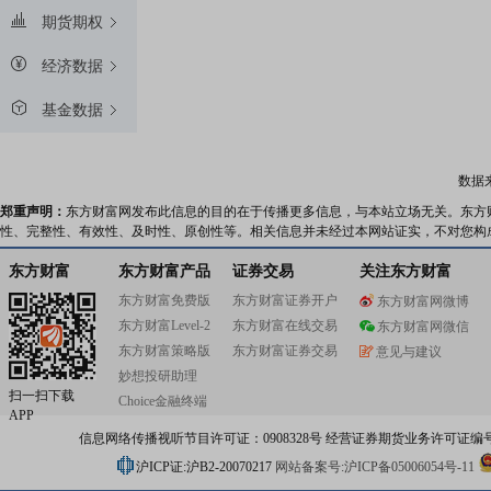
期货期权
经济数据
基金数据
数据
郑重声明：
东方财富网发布此信息的目的在于传播更多信息，与本站立场无关。东方
性、完整性、有效性、及时性、原创性等。相关信息并未经过本网站证实，不对您构
东方财富
东方财富产品
证券交易
关注东方财富
东方财富免费版
东方财富证券开户
东方财富网微博
东方财富Level-2
东方财富在线交易
东方财富网微信
东方财富策略版
东方财富证券交易
意见与建议
妙想投研助理
扫一扫下载
Choice金融终端
APP
信息网络传播视听节目许可证：0908328号 经营证券期货业务许可证编号：91310
沪ICP证:沪B2-20070217
网站备案号:沪ICP备05006054号-11