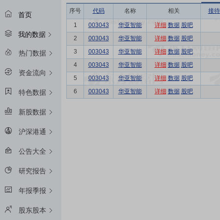
序号
代码
名称
相关
接待
首页
1
003043
华亚智能
详细
数据
股吧
我的数据
2
003043
华亚智能
详细
数据
股吧
3
003043
华亚智能
详细
数据
股吧
热门数据
4
003043
华亚智能
详细
数据
股吧
资金流向
5
003043
华亚智能
详细
数据
股吧
6
003043
华亚智能
详细
数据
股吧
特色数据
新股数据
沪深港通
公告大全
研究报告
年报季报
股东股本