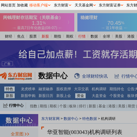
网站首页
加收藏
移动客户端
东方财富
天天基金网
东方财富证券
东方
财经
焦点
股票
新股
期指
期权
行情
数据
全球
美股
港股
数据中心
全球财经快讯
行情中
特色
龙虎榜单
融资融券
股权质押
大宗交易
机构调研
期指持仓
公告
新股
新股申购
新股日历
新股上会
资金
大盘资金
个股资金
板块
行情中心
指数
|
期指
|
期权
|
个股
|
板块
|
排行
|
新股
|
基金
|
港股
|
美股
|
期货
|
外汇
|
黄金
|
自选股
|
自选基金
东方财富网
>
数据中心
>
特色数据
>
机构调研
华亚智能(003043)
机构调研列表
全景图