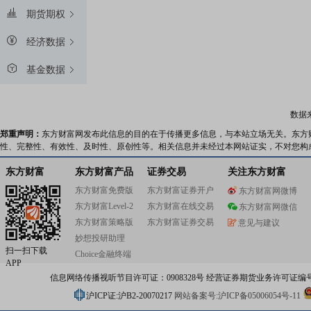
期货期权
经济数据
基金数据
数据
郑重声明：
东方财富网发布此信息的目的在于传播更多信息，与本站立场无关。东方
性、完整性、有效性、及时性、原创性等。相关信息并未经过本网站证实，不对您构
东方财富
东方财富产品
证券交易
关注东方财富
东方财富免费版
东方财富证券开户
东方财富网微博
东方财富Level-2
东方财富在线交易
东方财富网微信
东方财富策略版
东方财富证券交易
意见与建议
妙想投研助理
扫一扫下载
Choice金融终端
APP
信息网络传播视听节目许可证：0908328号 经营证券期货业务许可证编号：91310
沪ICP证:沪B2-20070217
网站备案号:沪ICP备05006054号-11