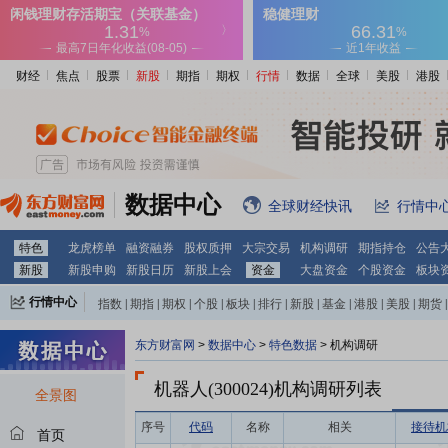
财经
焦点
股票
新股
期指
期权
行情
数据
全球
美股
港股
数据中心
全球财经快讯
行情中
特色
龙虎榜单
融资融券
股权质押
大宗交易
机构调研
期指持仓
公告
新股
新股申购
新股日历
新股上会
资金
大盘资金
个股资金
板块
行情中心
指数
|
期指
|
期权
|
个股
|
板块
|
排行
|
新股
|
基金
|
港股
|
美股
|
期货
|
外汇
|
黄金
|
自选股
|
自选基金
东方财富网
>
数据中心
>
特色数据
>
机构调研
机器人(300024)
机构调研列表
全景图
序号
代码
名称
相关
接待机
首页