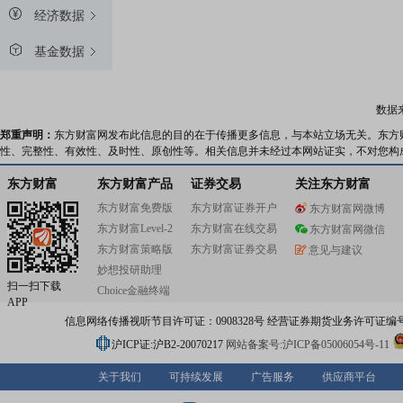
经济数据
基金数据
数据
郑重声明：
东方财富网发布此信息的目的在于传播更多信息，与本站立场无关。东方
性、完整性、有效性、及时性、原创性等。相关信息并未经过本网站证实，不对您构
东方财富
东方财富产品
证券交易
关注东方财富
东方财富免费版
东方财富证券开户
东方财富网微博
东方财富Level-2
东方财富在线交易
东方财富网微信
东方财富策略版
东方财富证券交易
意见与建议
妙想投研助理
扫一扫下载
Choice金融终端
APP
信息网络传播视听节目许可证：0908328号 经营证券期货业务许可证编号：91310
沪ICP证:沪B2-20070217
网站备案号:沪ICP备05006054号-11
关于我们
可持续发展
广告服务
供应商平台