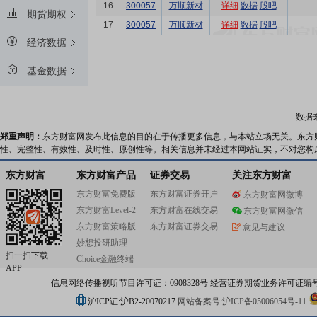
16
300057
万顺新材
详细
数据
股吧
期货期权
17
300057
万顺新材
详细
数据
股吧
经济数据
基金数据
数据
郑重声明：
东方财富网发布此信息的目的在于传播更多信息，与本站立场无关。东方
性、完整性、有效性、及时性、原创性等。相关信息并未经过本网站证实，不对您构
东方财富
东方财富产品
证券交易
关注东方财富
东方财富免费版
东方财富证券开户
东方财富网微博
东方财富Level-2
东方财富在线交易
东方财富网微信
东方财富策略版
东方财富证券交易
意见与建议
妙想投研助理
扫一扫下载
Choice金融终端
APP
信息网络传播视听节目许可证：0908328号 经营证券期货业务许可证编号：91310
沪ICP证:沪B2-20070217
网站备案号:沪ICP备05006054号-11