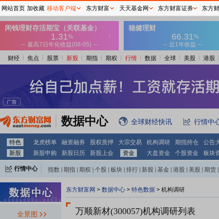
网站首页
加收藏
移动客户端
东方财富
天天基金网
东方财富证券
东方
财经
焦点
股票
新股
期指
期权
行情
数据
全球
美股
港股
数据中心
全球财经快讯
行情中
特色
龙虎榜单
融资融券
股权质押
大宗交易
机构调研
期指持仓
公告
新股
新股申购
新股日历
新股上会
资金
大盘资金
个股资金
板块
行情中心
指数
|
期指
|
期权
|
个股
|
板块
|
排行
|
新股
|
基金
|
港股
|
美股
|
期货
|
外汇
|
黄金
|
自选股
|
自选基金
东方财富网
>
数据中心
>
特色数据
>
机构调研
万顺新材(300057)
机构调研列表
全景图