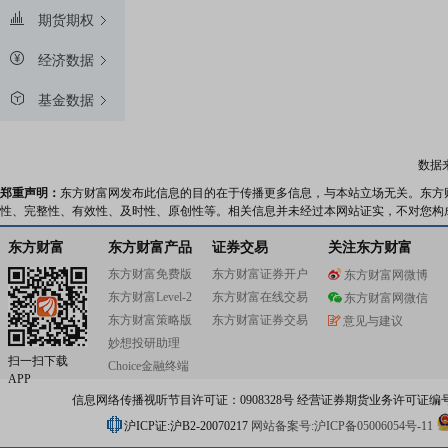
期货期权
经济数据
基金数据
数据
郑重声明：
东方财富网发布此信息的目的在于传播更多信息，与本站立场无关。东方
性、完整性、有效性、及时性、原创性等。相关信息并未经过本网站证实，不对您构
东方财富
东方财富产品
证券交易
关注东方财富
东方财富免费版
东方财富证券开户
东方财富网微博
东方财富Level-2
东方财富在线交易
东方财富网微信
东方财富策略版
东方财富证券交易
意见与建议
妙想投研助理
扫一扫下载
Choice金融终端
APP
信息网络传播视听节目许可证：0908328号 经营证券期货业务许可证编号：91310
沪ICP证:沪B2-20070217
网站备案号:沪ICP备05006054号-11