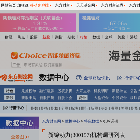
网站首页
加收藏
移动客户端
东方财富
天天基金网
东方财富证券
东方
财经
焦点
股票
新股
期指
期权
行情
数据
全球
美股
港股
数据中心
全球财经快讯
行情中
特色
龙虎榜单
融资融券
股权质押
大宗交易
机构调研
期指持仓
公告
新股
新股申购
新股日历
新股上会
资金
大盘资金
个股资金
板块
行情中心
指数
|
期指
|
期权
|
个股
|
板块
|
排行
|
新股
|
基金
|
港股
|
美股
|
期货
|
外汇
|
黄金
|
自选股
|
自选基金
东方财富网
>
数据中心
>
特色数据
>
机构调研
新锦动力(300157)
机构调研列表
全景图