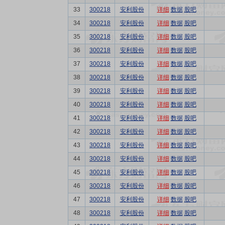
33
300218
安利股份
详细
数据
股吧
34
300218
安利股份
详细
数据
股吧
35
300218
安利股份
详细
数据
股吧
36
300218
安利股份
详细
数据
股吧
37
300218
安利股份
详细
数据
股吧
38
300218
安利股份
详细
数据
股吧
39
300218
安利股份
详细
数据
股吧
40
300218
安利股份
详细
数据
股吧
41
300218
安利股份
详细
数据
股吧
42
300218
安利股份
详细
数据
股吧
43
300218
安利股份
详细
数据
股吧
44
300218
安利股份
详细
数据
股吧
45
300218
安利股份
详细
数据
股吧
46
300218
安利股份
详细
数据
股吧
47
300218
安利股份
详细
数据
股吧
48
300218
安利股份
详细
数据
股吧