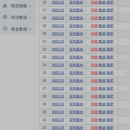
16
300218
安利股份
详细
数据
股吧
期货期权
17
300218
安利股份
详细
数据
股吧
经济数据
18
300218
安利股份
详细
数据
股吧
19
300218
安利股份
详细
数据
股吧
基金数据
20
300218
安利股份
详细
数据
股吧
21
300218
安利股份
详细
数据
股吧
22
300218
安利股份
详细
数据
股吧
23
300218
安利股份
详细
数据
股吧
24
300218
安利股份
详细
数据
股吧
25
300218
安利股份
详细
数据
股吧
26
300218
安利股份
详细
数据
股吧
27
300218
安利股份
详细
数据
股吧
28
300218
安利股份
详细
数据
股吧
29
300218
安利股份
详细
数据
股吧
30
300218
安利股份
详细
数据
股吧
31
300218
安利股份
详细
数据
股吧
32
300218
安利股份
详细
数据
股吧