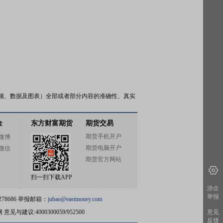
频、数据及图表）全部或者部分内容的准确性、真实
金
东方财富期货
期货交易
期货手机开户
微博
期货电脑开户
微信
期货官方网站
扫一扫下载APP
涉企
举报
78686 举报邮箱：
jubao@eastmoney.com
网
意见与建议:4000300059/952500
意见
反馈