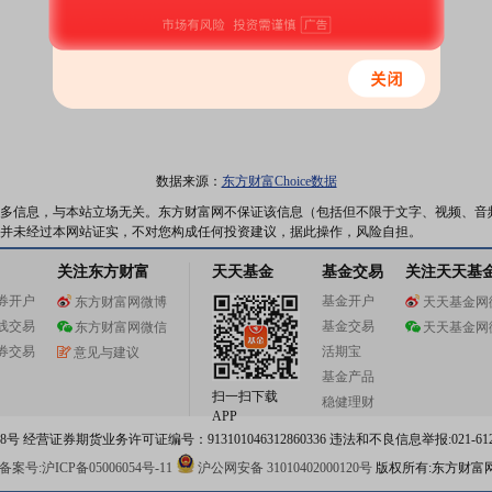
数据来源：
东方财富Choice数据
多信息，与本站立场无关。东方财富网不保证该信息（包括但不限于文字、视频、音
并未经过本网站证实，不对您构成任何投资建议，据此操作，风险自担。
关注东方财富
天天基金
基金交易
关注天天基
券开户
基金开户
东方财富网微博
天天基金网
线交易
基金交易
东方财富网微信
天天基金网
券交易
活期宝
意见与建议
基金产品
扫一扫下载
稳健理财
APP
 经营证券期货业务许可证编号：913101046312860336 违法和不良信息举报:021-612
案号:沪ICP备05006054号-11
沪公网安备 31010402000120号
版权所有:东方财富