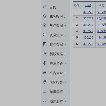
序号
代码
名称
首页
1
300229
拓尔思
我的数据
2
300229
拓尔思
3
300229
拓尔思
热门数据
4
300229
拓尔思
资金流向
5
300229
拓尔思
6
300229
拓尔思
特色数据
新股数据
沪深港通
公告大全
研究报告
年报季报
股东股本