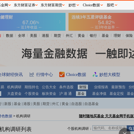
基金网
东方财富证券
东方财富期货
妙想
Choice数据
股吧
情
数据
全球
美股
港股
期货
外汇
黄金
银行
基金
理财
保险
全球财经快讯
行情中心
Choice数据
妙想大模型
交易
机构调研
期指持仓
公告大全
条件选股
财报
业绩报表
最新预告
分
大盘资金
个股资金
板块资金
沪 港 通
基金
基金净值
基金定投
基金
行
|
新股
|
基金
|
港股
|
美股
|
期货
|
外汇
|
黄金
|
自选股
|
自选基金
特色数据
>
机构调研
随时随地买基金 天天基金网手机版
机构调研列表
个股机构调研：