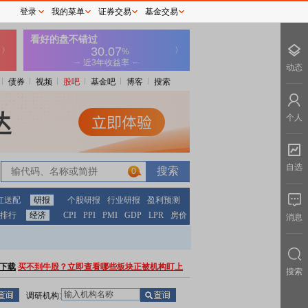
登录
我的菜单
证券交易
基金交易
动态
债券
视频
股吧
基金吧
博客
搜索
个人
自选
0
红送配
研报
个股研报
行业研报
盈利预测
排行
经济
CPI
PPI
PMI
GDP
LPR
房价
消息
下载
买不到牛股？立即查看哪些板块正被机构盯上
搜索
调研机构: