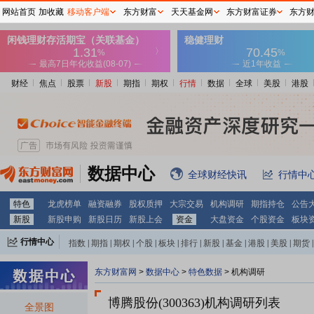
网站首页
加收藏
移动客户端
东方财富
天天基金网
东方财富证券
东方
财经
焦点
股票
新股
期指
期权
行情
数据
全球
美股
港股
数据中心
全球财经快讯
行情中
特色
龙虎榜单
融资融券
股权质押
大宗交易
机构调研
期指持仓
公告
新股
新股申购
新股日历
新股上会
资金
大盘资金
个股资金
板块
行情中心
指数
|
期指
|
期权
|
个股
|
板块
|
排行
|
新股
|
基金
|
港股
|
美股
|
期货
|
外汇
|
黄金
|
自选股
|
自选基金
东方财富网
>
数据中心
>
特色数据
>
机构调研
博腾股份(300363)
机构调研列表
全景图