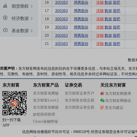
16
300363
博腾股份
详细
数据
股吧
期货期权
17
300363
博腾股份
详细
数据
股吧
经济数据
18
300363
博腾股份
详细
数据
股吧
19
300363
博腾股份
详细
数据
股吧
基金数据
20
300363
博腾股份
详细
数据
股吧
21
300363
博腾股份
详细
数据
股吧
数据
郑重声明：
东方财富网发布此信息的目的在于传播更多信息，与本站立场无关。东方
性、完整性、有效性、及时性、原创性等。相关信息并未经过本网站证实，不对您构
东方财富
东方财富产品
证券交易
关注东方财富
东方财富免费版
东方财富证券开户
东方财富网微博
东方财富Level-2
东方财富在线交易
东方财富网微信
东方财富策略版
东方财富证券交易
意见与建议
妙想投研助理
扫一扫下载
Choice金融终端
APP
信息网络传播视听节目许可证：0908328号 经营证券期货业务许可证编号：91310