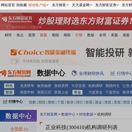
网站首页
加收藏
移动客户端
东方财富
天天基金网
东方财富证券
东方
财经
焦点
股票
新股
期指
期权
行情
数据
全球
美股
港股
数据中心
全球财经快讯
行情中
特色
龙虎榜单
融资融券
股权质押
大宗交易
机构调研
期指持仓
公告
新股
新股申购
新股日历
新股上会
资金
大盘资金
个股资金
板块
行情中心
指数
|
期指
|
期权
|
个股
|
板块
|
排行
|
新股
|
基金
|
港股
|
美股
|
期货
|
外汇
|
黄金
|
自选股
|
自选基金
东方财富网
>
数据中心
>
特色数据
>
机构调研
正业科技(300410)
机构调研列表
全景图