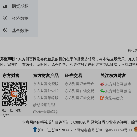
期货期权
经济数据
基金数据
数据
郑重声明：
东方财富网发布此信息的目的在于传播更多信息，与本站立场无关。东方
性、完整性、有效性、及时性、原创性等。相关信息并未经过本网站证实，不对您构
东方财富
东方财富产品
证券交易
关注东方财富
东方财富免费版
东方财富证券开户
东方财富网微博
东方财富Level-2
东方财富在线交易
东方财富网微信
东方财富策略版
东方财富证券交易
意见与建议
妙想投研助理
扫一扫下载
Choice金融终端
APP
信息网络传播视听节目许可证：0908328号 经营证券期货业务许可证编号：91310
沪ICP证:沪B2-20070217
网站备案号:沪ICP备05006054号-11