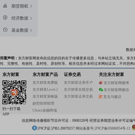
期货期权
经济数据
基金数据
数据
郑重声明：
东方财富网发布此信息的目的在于传播更多信息，与本站立场无关。东方
性、完整性、有效性、及时性、原创性等。相关信息并未经过本网站证实，不对您构
东方财富
东方财富产品
证券交易
关注东方财富
东方财富免费版
东方财富证券开户
东方财富网微博
东方财富Level-2
东方财富在线交易
东方财富网微信
东方财富策略版
东方财富证券交易
意见与建议
妙想投研助理
扫一扫下载
Choice金融终端
APP
信息网络传播视听节目许可证：0908328号 经营证券期货业务许可证编号：91310
沪ICP证:沪B2-20070217
网站备案号:沪ICP备05006054号-11