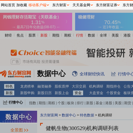
网站首页
加收藏
移动客户端
东方财富
天天基金网
东方财富证券
东方
财经
焦点
股票
新股
期指
期权
行情
数据
全球
美股
港股
数据中心
全球财经快讯
行情中
特色
龙虎榜单
融资融券
股权质押
大宗交易
机构调研
期指持仓
公告
新股
新股申购
新股日历
新股上会
资金
大盘资金
个股资金
板块
行情中心
指数
|
期指
|
期权
|
个股
|
板块
|
排行
|
新股
|
基金
|
港股
|
美股
|
期货
|
外汇
|
黄金
|
自选股
|
自选基金
东方财富网
>
数据中心
>
特色数据
>
机构调研
健帆生物(300529)
机构调研列表
全景图