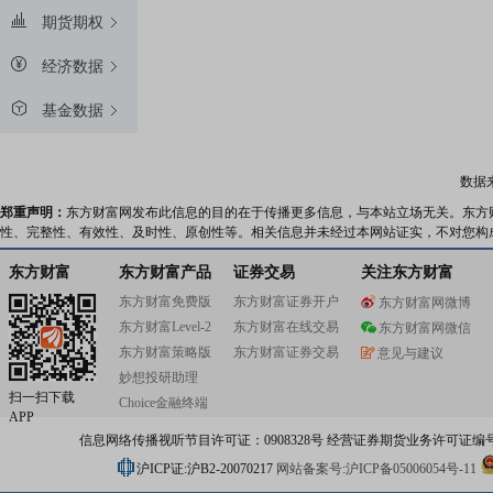
期货期权
经济数据
基金数据
数据
郑重声明：
东方财富网发布此信息的目的在于传播更多信息，与本站立场无关。东方
性、完整性、有效性、及时性、原创性等。相关信息并未经过本网站证实，不对您构
东方财富
东方财富产品
证券交易
关注东方财富
东方财富免费版
东方财富证券开户
东方财富网微博
东方财富Level-2
东方财富在线交易
东方财富网微信
东方财富策略版
东方财富证券交易
意见与建议
妙想投研助理
扫一扫下载
Choice金融终端
APP
信息网络传播视听节目许可证：0908328号 经营证券期货业务许可证编号：91310
沪ICP证:沪B2-20070217
网站备案号:沪ICP备05006054号-11