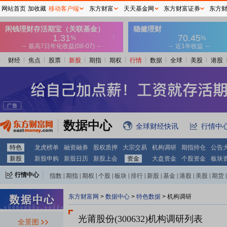
网站首页
加收藏
移动客户端
东方财富
天天基金网
东方财富证券
东方
财经
焦点
股票
新股
期指
期权
行情
数据
全球
美股
港股
数据中心
全球财经快讯
行情中
特色
龙虎榜单
融资融券
股权质押
大宗交易
机构调研
期指持仓
公告
新股
新股申购
新股日历
新股上会
资金
大盘资金
个股资金
板块
行情中心
指数
|
期指
|
期权
|
个股
|
板块
|
排行
|
新股
|
基金
|
港股
|
美股
|
期货
|
外汇
|
黄金
|
自选股
|
自选基金
东方财富网
>
数据中心
>
特色数据
>
机构调研
光莆股份(300632)
机构调研列表
全景图