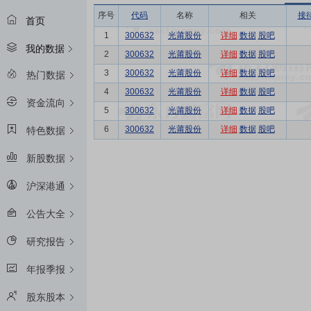
序号
代码
名称
相关
接
首页
1
300632
光莆股份
详细
数据
股吧
我的数据
2
300632
光莆股份
详细
数据
股吧
3
300632
光莆股份
详细
数据
股吧
热门数据
4
300632
光莆股份
详细
数据
股吧
资金流向
5
300632
光莆股份
详细
数据
股吧
6
300632
光莆股份
详细
数据
股吧
特色数据
新股数据
沪深港通
公告大全
研究报告
年报季报
股东股本