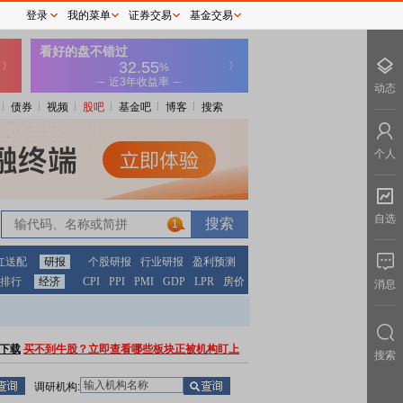
登录
我的菜单
证券交易
基金交易
动态
债券
视频
股吧
基金吧
博客
搜索
个人
自选
1
红送配
研报
个股研报
行业研报
盈利预测
排行
经济
CPI
PPI
PMI
GDP
LPR
房价
消息
下载
买不到牛股？立即查看哪些板块正被机构盯上
搜索
调研机构: