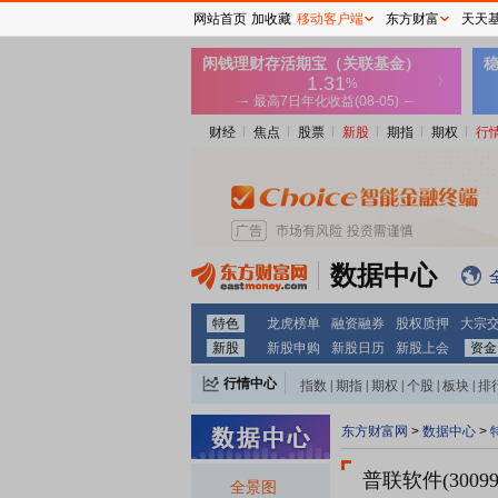
网站首页
加收藏
移动客户端
东方财富
天天
财经
焦点
股票
新股
期指
期权
行
数据中心
特色
龙虎榜单
融资融券
股权质押
大宗
新股
新股申购
新股日历
新股上会
资金
行情中心
指数
|
期指
|
期权
|
个股
|
板块
|
排
东方财富网
>
数据中心
>
普联软件(30099
全景图