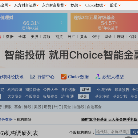
基金网
东方财富证券
东方财富期货
妙想
Choice数据
股吧
情
数据
全球
美股
港股
期货
外汇
黄金
银行
基金
理财
保险
全球财经快讯
行情中心
Choice数据
妙想大模型
交易
机构调研
期指持仓
公告大全
条件选股
财报
业绩报表
最新预告
分
大盘资金
个股资金
板块资金
沪 港 通
基金
基金净值
基金定投
基金
行
|
新股
|
基金
|
港股
|
美股
|
期货
|
外汇
|
黄金
|
自选股
|
自选基金
特色数据
>
机构调研
随时随地买基金 天天基金网手机版
6)
机构调研列表
个股机构调研：