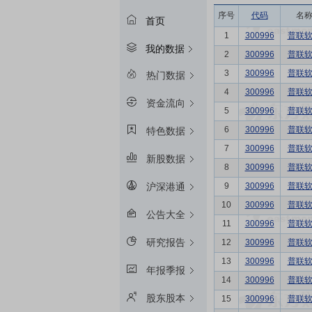
序号
代码
名
首页
1
300996
普联
我的数据
2
300996
普联
3
300996
普联
热门数据
4
300996
普联
资金流向
5
300996
普联
6
300996
普联
特色数据
7
300996
普联
新股数据
8
300996
普联
9
300996
普联
沪深港通
10
300996
普联
公告大全
11
300996
普联
研究报告
12
300996
普联
13
300996
普联
年报季报
14
300996
普联
股东股本
15
300996
普联