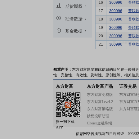
16
300996
普联
期货期权
17
300996
普联
经济数据
18
300996
普联
19
300996
普联
基金数据
20
300996
普联
21
300996
普联
郑重声明：
东方财富网发布此信息的目的在于传播更
性、完整性、有效性、及时性、原创性等。相关信息
东方财富
东方财富产品
证券交易
东方财富免费版
东方财富证
东方财富Level-2
东方财富在
东方财富策略版
东方财富证
妙想投研助理
扫一扫下载
Choice金融终端
APP
信息网络传播视听节目许可证：0908328号