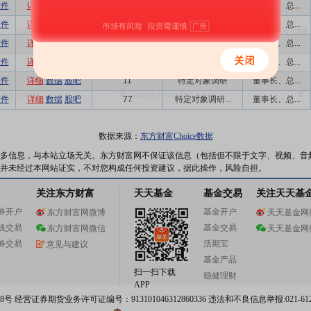
软件
详细
数据
股吧
41
分析师会议
董事长、总...
软件
详细
数据
股吧
35
分析师会议
董事长、总...
软件
详细
数据
股吧
20
特定对象调研...
董事长、总...
软件
详细
数据
股吧
37
业绩说明会,...
董事长、总...
软件
详细
数据
股吧
11
特定对象调研
董事长、总...
软件
详细
数据
股吧
77
特定对象调研...
董事长、总...
数据来源：
东方财富Choice数据
多信息，与本站立场无关。东方财富网不保证该信息（包括但不限于文字、视频、音
并未经过本网站证实，不对您构成任何投资建议，据此操作，风险自担。
关注东方财富
天天基金
基金交易
关注天天基
券开户
基金开户
东方财富网微博
天天基金网
线交易
基金交易
东方财富网微信
天天基金网
券交易
活期宝
意见与建议
基金产品
扫一扫下载
稳健理财
APP
 经营证券期货业务许可证编号：913101046312860336 违法和不良信息举报:021-612