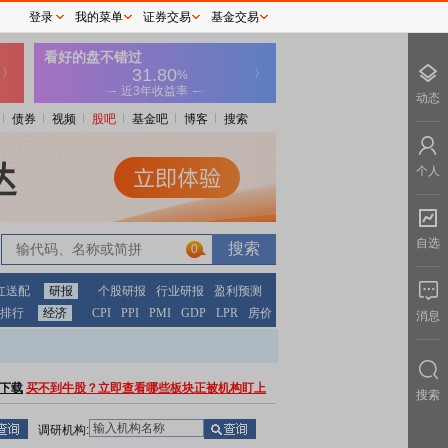
登录
我的菜单
证券交易
基金交易
动态
债券
视频
股吧
基金吧
博客
搜索
个人
自选
0
红送配
研报
个股研报
行业研报
盈利预测
排行
经济
CPI
PPI
PMI
GDP
LPR
房价
消息
下载
买不到牛股？立即查看哪些板块正被机构盯上
搜索
调研机构: