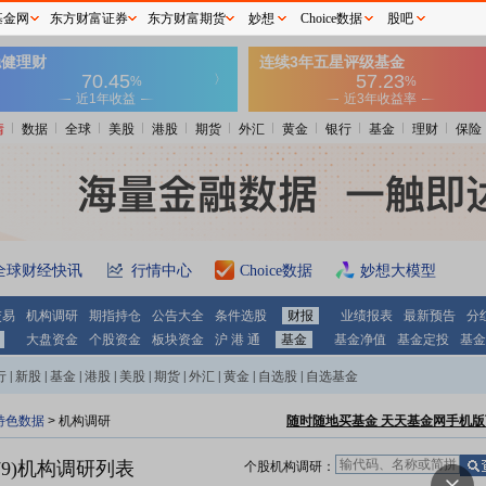
基金网
东方财富证券
东方财富期货
妙想
Choice数据
股吧
情
数据
全球
美股
港股
期货
外汇
黄金
银行
基金
理财
保险
全球财经快讯
行情中心
Choice数据
妙想大模型
交易
机构调研
期指持仓
公告大全
条件选股
财报
业绩报表
最新预告
分
大盘资金
个股资金
板块资金
沪 港 通
基金
基金净值
基金定投
基金
行
|
新股
|
基金
|
港股
|
美股
|
期货
|
外汇
|
黄金
|
自选股
|
自选基金
特色数据
>
机构调研
随时随地买基金 天天基金网手机版
9)
机构调研列表
个股机构调研：