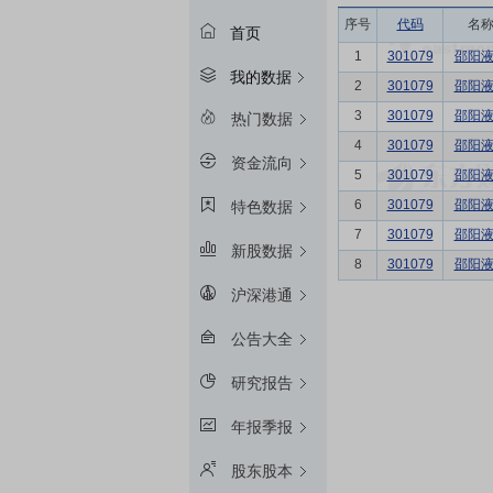
序号
代码
名
首页
1
301079
邵阳
我的数据
2
301079
邵阳
3
301079
邵阳
热门数据
4
301079
邵阳
资金流向
5
301079
邵阳
6
301079
邵阳
特色数据
7
301079
邵阳
新股数据
8
301079
邵阳
沪深港通
公告大全
研究报告
年报季报
股东股本