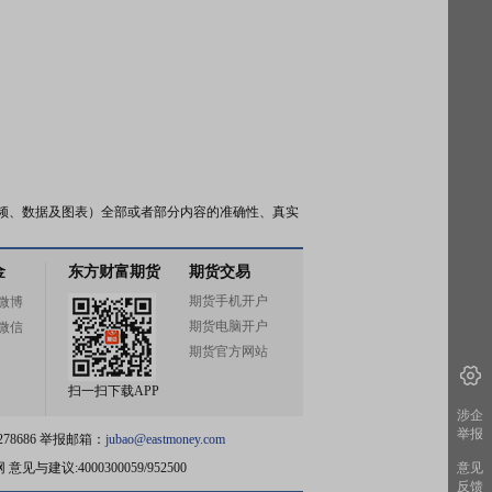
频、数据及图表）全部或者部分内容的准确性、真实
金
东方财富期货
期货交易
期货手机开户
微博
期货电脑开户
微信
期货官方网站
扫一扫下载APP
涉企
举报
78686 举报邮箱：
jubao@eastmoney.com
网
意见与建议:4000300059/952500
意见
反馈