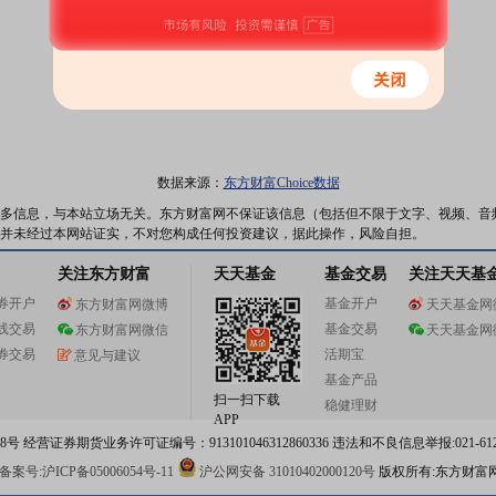
数据来源：
东方财富Choice数据
多信息，与本站立场无关。东方财富网不保证该信息（包括但不限于文字、视频、音
并未经过本网站证实，不对您构成任何投资建议，据此操作，风险自担。
关注东方财富
天天基金
基金交易
关注天天基
券开户
基金开户
东方财富网微博
天天基金网
线交易
基金交易
东方财富网微信
天天基金网
券交易
活期宝
意见与建议
基金产品
扫一扫下载
稳健理财
APP
 经营证券期货业务许可证编号：913101046312860336 违法和不良信息举报:021-612
案号:沪ICP备05006054号-11
沪公网安备 31010402000120号
版权所有:东方财富