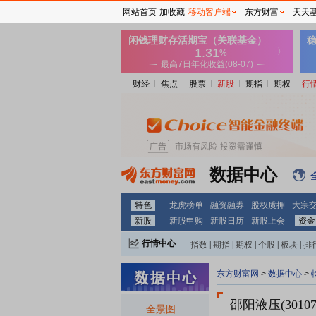
网站首页
加收藏
移动客户端
东方财富
天天
财经
焦点
股票
新股
期指
期权
行
数据中心
特色
龙虎榜单
融资融券
股权质押
大宗
新股
新股申购
新股日历
新股上会
资金
行情中心
指数
|
期指
|
期权
|
个股
|
板块
|
排
东方财富网
>
数据中心
>
邵阳液压(30107
全景图