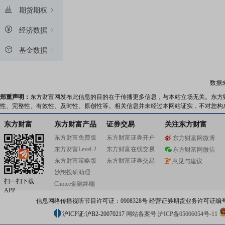
期货期权
经济数据
基金数据
数据
郑重声明：
东方财富网发布此信息的目的在于传播更多信息，与本站立场无关。东方
性、完整性、有效性、及时性、原创性等。相关信息并未经过本网站证实，不对您构
东方财富
东方财富产品
证券交易
关注东方财富
东方财富免费版
东方财富证券开户
东方财富网微博
东方财富Level-2
东方财富在线交易
东方财富网微信
东方财富策略版
东方财富证券交易
意见与建议
妙想投研助理
扫一扫下载
Choice金融终端
APP
信息网络传播视听节目许可证：0908328号 经营证券期货业务许可证编号：91310
沪ICP证:沪B2-20070217
网站备案号:沪ICP备05006054号-11