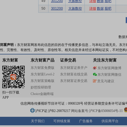
49
301200
大族数控
详细
数据
股吧
50
301200
大族数控
详细
数据
股吧
数据
郑重声明：
东方财富网发布此信息的目的在于传播更多信息，与本站立场无关。东方
性、完整性、有效性、及时性、原创性等。相关信息并未经过本网站证实，不对您构
东方财富
东方财富产品
证券交易
关注东方财富
东方财富免费版
东方财富证券开户
东方财富网微博
东方财富Level-2
东方财富在线交易
东方财富网微信
东方财富策略版
东方财富证券交易
意见与建议
妙想投研助理
扫一扫下载
Choice金融终端
APP
信息网络传播视听节目许可证：0908328号 经营证券期货业务许可证编号：91310
沪ICP证:沪B2-20070217
网站备案号:沪ICP备05006054号-11
关于我们
可持续发展
广告服务
供应商平台