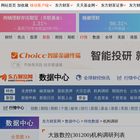
网站首页
加收藏
移动客户端
东方财富
天天基金网
东方财富证券
东方
财经
焦点
股票
新股
期指
期权
行情
数据
全球
美股
港股
数据中心
全球财经快讯
行情中
特色
龙虎榜单
融资融券
股权质押
大宗交易
机构调研
期指持仓
公告
新股
新股申购
新股日历
新股上会
资金
大盘资金
个股资金
板块
行情中心
指数
|
期指
|
期权
|
个股
|
板块
|
排行
|
新股
|
基金
|
港股
|
美股
|
期货
|
外汇
|
黄金
|
自选股
|
自选基金
东方财富网
>
数据中心
>
特色数据
>
机构调研
大族数控(301200)
机构调研列表
全景图