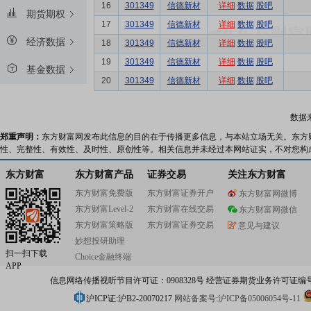
16
301349
信德新材
详细
数据
股吧
期货期权
17
301349
信德新材
详细
数据
股吧
经济数据
18
301349
信德新材
详细
数据
股吧
19
301349
信德新材
详细
数据
股吧
基金数据
20
301349
信德新材
详细
数据
股吧
数据
郑重声明：
东方财富网发布此信息的目的在于传播更多信息，与本站立场无关。东方
性、完整性、有效性、及时性、原创性等。相关信息并未经过本网站证实，不对您构
东方财富
东方财富产品
证券交易
关注东方财富
东方财富免费版
东方财富证券开户
东方财富网微博
东方财富Level-2
东方财富在线交易
东方财富网微信
东方财富策略版
东方财富证券交易
意见与建议
妙想投研助理
扫一扫下载
Choice金融终端
APP
信息网络传播视听节目许可证：0908328号 经营证券期货业务许可证编号：91310
沪ICP证:沪B2-20070217
网站备案号:沪ICP备05006054号-11