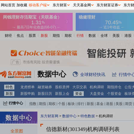
网站首页
加收藏
移动客户端
东方财富
天天基金网
东方财富证券
东方
财经
焦点
股票
新股
期指
期权
行情
数据
全球
美股
港股
数据中心
全球财经快讯
行情中
特色
龙虎榜单
融资融券
股权质押
大宗交易
机构调研
期指持仓
公告
新股
新股申购
新股日历
新股上会
资金
大盘资金
个股资金
板块
行情中心
指数
|
期指
|
期权
|
个股
|
板块
|
排行
|
新股
|
基金
|
港股
|
美股
|
期货
|
外汇
|
黄金
|
自选股
|
自选基金
东方财富网
>
数据中心
>
特色数据
>
机构调研
信德新材(301349)
机构调研列表
全景图