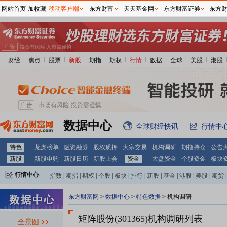
网站首页
加收藏
移动客户端
东方财富
天天基金网
东方财富证券
东方
财经
焦点
股票
新股
期指
期权
行情
数据
全球
美股
港股
数据中心
全球财经快讯
行情中
特色
龙虎榜单
融资融券
股权质押
大宗交易
机构调研
期指持仓
公告
新股
新股申购
新股日历
新股上会
资金
大盘资金
个股资金
板块
行情中心
指数
|
期指
|
期权
|
个股
|
板块
|
排行
|
新股
|
基金
|
港股
|
美股
|
期货
|
外汇
|
黄金
|
自选股
|
自选基金
东方财富网
>
数据中心
>
特色数据
>
机构调研
矩阵股份(301365)
机构调研列表
全景图