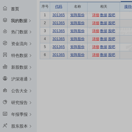
序号
代码
名称
相关
接待
首页
1
301365
矩阵股份
详细
数据
股吧
我的数据
2
301365
矩阵股份
详细
数据
股吧
3
301365
矩阵股份
详细
数据
股吧
热门数据
4
301365
矩阵股份
详细
数据
股吧
资金流向
5
301365
矩阵股份
详细
数据
股吧
6
301365
矩阵股份
详细
数据
股吧
特色数据
新股数据
沪深港通
公告大全
研究报告
年报季报
股东股本