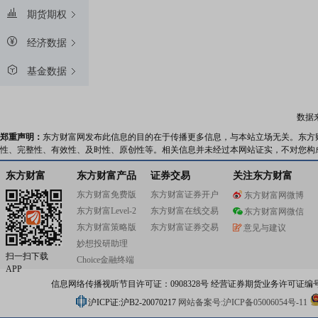
期货期权
经济数据
基金数据
数据
郑重声明：
东方财富网发布此信息的目的在于传播更多信息，与本站立场无关。东方
性、完整性、有效性、及时性、原创性等。相关信息并未经过本网站证实，不对您构
东方财富
东方财富产品
证券交易
关注东方财富
东方财富免费版
东方财富证券开户
东方财富网微博
东方财富Level-2
东方财富在线交易
东方财富网微信
东方财富策略版
东方财富证券交易
意见与建议
妙想投研助理
扫一扫下载
Choice金融终端
APP
信息网络传播视听节目许可证：0908328号 经营证券期货业务许可证编号：91310
沪ICP证:沪B2-20070217
网站备案号:沪ICP备05006054号-11