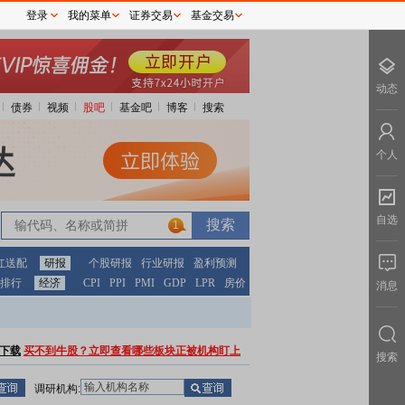
登录
我的菜单
证券交易
基金交易
动态
债券
视频
股吧
基金吧
博客
搜索
个人
自选
1
红送配
研报
个股研报
行业研报
盈利预测
排行
经济
CPI
PPI
PMI
GDP
LPR
房价
消息
下载
买不到牛股？立即查看哪些板块正被机构盯上
搜索
调研机构: