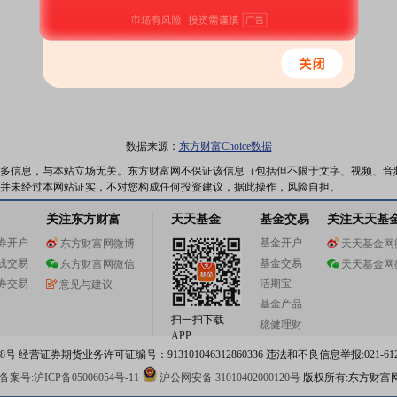
数据来源：
东方财富Choice数据
多信息，与本站立场无关。东方财富网不保证该信息（包括但不限于文字、视频、音
并未经过本网站证实，不对您构成任何投资建议，据此操作，风险自担。
关注东方财富
天天基金
基金交易
关注天天基
券开户
基金开户
东方财富网微博
天天基金网
线交易
基金交易
东方财富网微信
天天基金网
券交易
活期宝
意见与建议
基金产品
扫一扫下载
稳健理财
APP
 经营证券期货业务许可证编号：913101046312860336 违法和不良信息举报:021-612
案号:沪ICP备05006054号-11
沪公网安备 31010402000120号
版权所有:东方财富