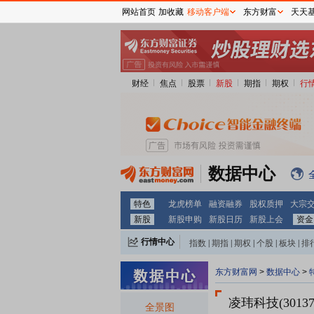
网站首页
加收藏
移动客户端
东方财富
天天
财经
焦点
股票
新股
期指
期权
行
数据中心
特色
龙虎榜单
融资融券
股权质押
大宗
新股
新股申购
新股日历
新股上会
资金
行情中心
指数
|
期指
|
期权
|
个股
|
板块
|
排
东方财富网
>
数据中心
>
凌玮科技(30137
全景图