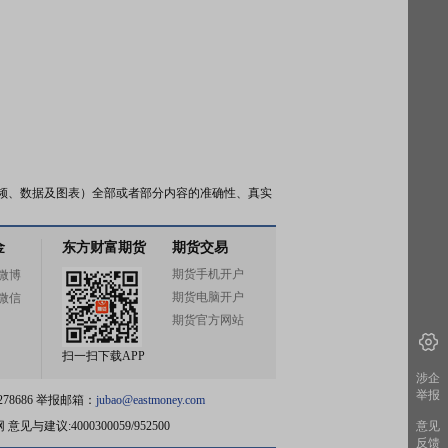
频、数据及图表）全部或者部分内容的准确性、真实
金
东方财富期货
期货交易
期货手机开户
微博
期货电脑开户
微信
期货官方网站
扫一扫下载APP
涉企
举报
78686 举报邮箱：
jubao@eastmoney.com
网
意见与建议:4000300059/952500
意见
反馈