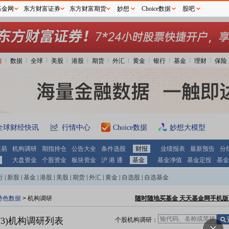
基金网
东方财富证券
东方财富期货
妙想
Choice数据
股吧
情
数据
全球
美股
港股
期货
外汇
黄金
银行
基金
理财
保险
全球财经快讯
行情中心
Choice数据
妙想大模型
交易
机构调研
期指持仓
公告大全
条件选股
财报
业绩报表
最新预告
分
大盘资金
个股资金
板块资金
沪 港 通
基金
基金净值
基金定投
基金
行
|
新股
|
基金
|
港股
|
美股
|
期货
|
外汇
|
黄金
|
自选股
|
自选基金
特色数据
>
机构调研
随时随地买基金 天天基金网手机版
3)
机构调研列表
个股机构调研：