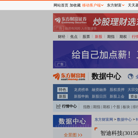
网站首页
加收藏
移动客户端
东方财富
天天
财经
焦点
股票
新股
期指
期权
行
数据中心
特色
龙虎榜单
融资融券
股权质押
大宗
新股
新股申购
新股日历
新股上会
资金
行情中心
指数
|
期指
|
期权
|
个股
|
板块
|
排
东方财富网
>
数据中心
>
智迪科技(30150
全景图