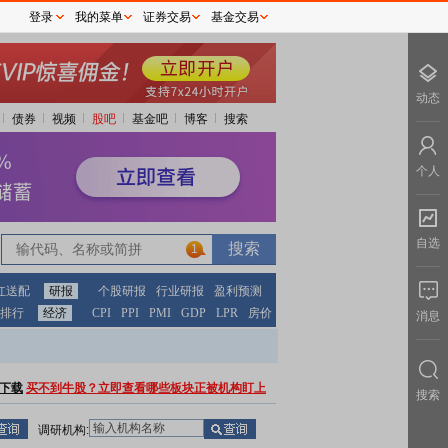
登录
我的菜单
证券交易
基金交易
动态
债券
视频
股吧
基金吧
博客
搜索
个人
自选
1
红送配
研报
个股研报
行业研报
盈利预测
排行
经济
CPI
PPI
PMI
GDP
LPR
房价
消息
下载
买不到牛股？立即查看哪些板块正被机构盯上
搜索
调研机构: