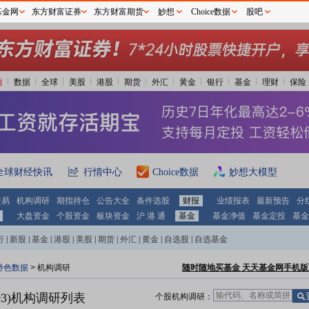
基金网
东方财富证券
东方财富期货
妙想
Choice数据
股吧
情
数据
全球
美股
港股
期货
外汇
黄金
银行
基金
理财
保险
全球财经快讯
行情中心
Choice数据
妙想大模型
交易
机构调研
期指持仓
公告大全
条件选股
财报
业绩报表
最新预告
分
大盘资金
个股资金
板块资金
沪 港 通
基金
基金净值
基金定投
基金
行
|
新股
|
基金
|
港股
|
美股
|
期货
|
外汇
|
黄金
|
自选股
|
自选基金
特色数据
>
机构调研
随时随地买基金 天天基金网手机版
3)
机构调研列表
个股机构调研：