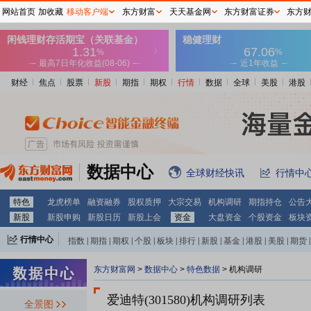
网站首页
加收藏
移动客户端
东方财富
天天基金网
东方财富证券
东方
财经
焦点
股票
新股
期指
期权
行情
数据
全球
美股
港股
数据中心
全球财经快讯
行情中
特色
龙虎榜单
融资融券
股权质押
大宗交易
机构调研
期指持仓
公告
新股
新股申购
新股日历
新股上会
资金
大盘资金
个股资金
板块
行情中心
指数
|
期指
|
期权
|
个股
|
板块
|
排行
|
新股
|
基金
|
港股
|
美股
|
期货
|
外汇
|
黄金
|
自选股
|
自选基金
东方财富网
>
数据中心
>
特色数据
>
机构调研
爱迪特(301580)
机构调研列表
全景图