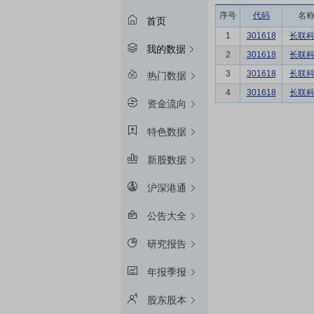
序号
代码
名
首页
1
301618
长联
我的数据
2
301618
长联
3
301618
长联
热门数据
4
301618
长联
资金流向
特色数据
新股数据
沪深港通
公告大全
研究报告
年报季报
股东股本