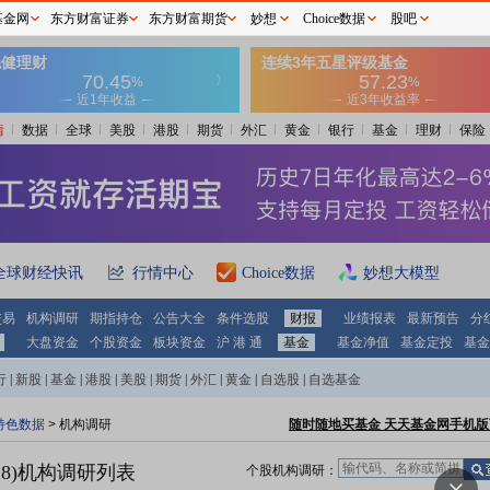
基金网
东方财富证券
东方财富期货
妙想
Choice数据
股吧
情
数据
全球
美股
港股
期货
外汇
黄金
银行
基金
理财
保险
全球财经快讯
行情中心
Choice数据
妙想大模型
交易
机构调研
期指持仓
公告大全
条件选股
财报
业绩报表
最新预告
分
大盘资金
个股资金
板块资金
沪 港 通
基金
基金净值
基金定投
基金
行
|
新股
|
基金
|
港股
|
美股
|
期货
|
外汇
|
黄金
|
自选股
|
自选基金
特色数据
>
机构调研
随时随地买基金 天天基金网手机版
8)
机构调研列表
个股机构调研：