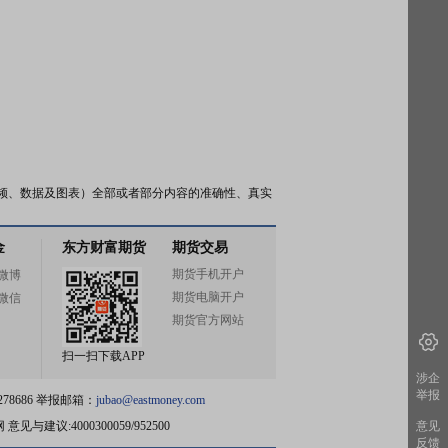
频、数据及图表）全部或者部分内容的准确性、真实
金
东方财富期货
期货交易
期货手机开户
微博
期货电脑开户
微信
期货官方网站
扫一扫下载APP
涉企
举报
78686 举报邮箱：
jubao@eastmoney.com
网
意见与建议:4000300059/952500
意见
反馈