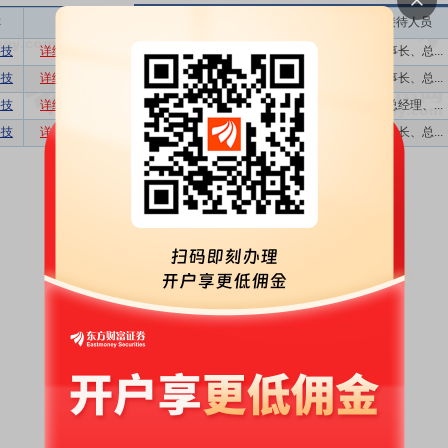
称
相关
接待机构数量
接待方式
接待人员
科技
详细
数据
股吧
1
业绩说明会,...
董事长、总...
科技
详细
数据
股吧
1
2025年广东辖...
董事长、总...
科技
详细
数据
股吧
5
特定对象调研...
副总经理、...
科技
详细
数据
股吧
1
业绩说明会,...
董事长、总...