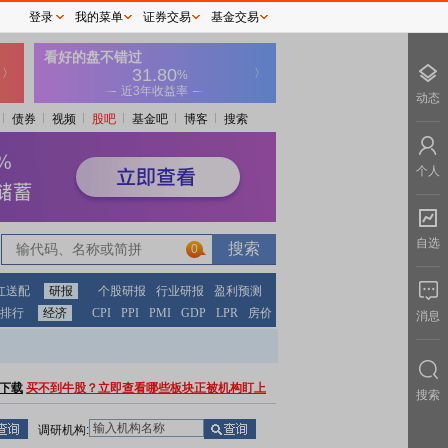
登录
我的菜单
证券交易
基金交易
动态
债券
视频
股吧
基金吧
博客
搜索
个人
自选
0
红送配
研报
个股研报
行业研报
盈利预测
排行
经济
CPI
PPI
PMI
GDP
LPR
房价
消息
下载
买不到牛股？立即查看哪些板块正被机构盯上
搜索
调研机构: