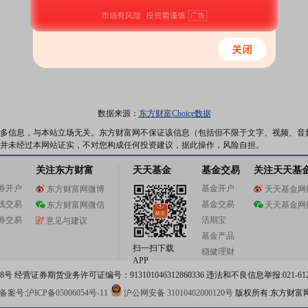
数据来源：
东方财富Choice数据
多信息，与本站立场无关。东方财富网不保证该信息（包括但不限于文字、视频、音
并未经过本网站证实，不对您构成任何投资建议，据此操作，风险自担。
关注东方财富
天天基金
基金交易
关注天天基
券开户
基金开户
东方财富网微博
天天基金网
线交易
基金交易
东方财富网微信
天天基金网
券交易
活期宝
意见与建议
基金产品
扫一扫下载
稳健理财
APP
 经营证券期货业务许可证编号：913101046312860336 违法和不良信息举报:021-612
案号:沪ICP备05006054号-11
沪公网安备 31010402000120号
版权所有:东方财富