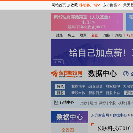
网站首页
加收藏
移动客户端
东方财富
天天
财经
焦点
股票
新股
期指
期权
行
数据中心
特色
龙虎榜单
融资融券
股权质押
大宗
新股
新股申购
新股日历
新股上会
资金
行情中心
指数
|
期指
|
期权
|
个股
|
板块
|
排
东方财富网
>
数据中心
>
长联科技(30161
全景图