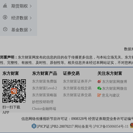
期货期权
经济数据
基金数据
数据
郑重声明：
东方财富网发布此信息的目的在于传播更多信息，与本站立场无关。东方
性、完整性、有效性、及时性、原创性等。相关信息并未经过本网站证实，不对您构
东方财富
东方财富产品
证券交易
关注东方财富
东方财富免费版
东方财富证券开户
东方财富网微博
东方财富Level-2
东方财富在线交易
东方财富网微信
东方财富策略版
东方财富证券交易
意见与建议
妙想投研助理
扫一扫下载
Choice金融终端
APP
信息网络传播视听节目许可证：0908328号 经营证券期货业务许可证编号：91310
沪ICP证:沪B2-20070217
网站备案号:沪ICP备05006054号-11