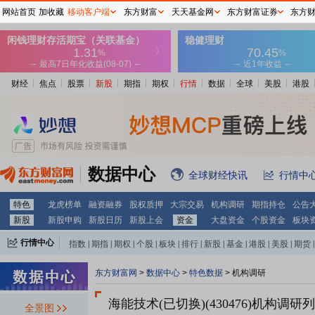
网站首页
加收藏
移动客户端
东方财富
天天基金网
东方财富证券
东方
财经
焦点
股票
新股
期指
期权
行情
数据
全球
美股
港股
数据中心
全球财经快讯
行情中
特色
龙虎榜单
融资融券
股权质押
大宗交易
机构调研
期指持仓
公告
新股
新股申购
新股日历
新股上会
资金
大盘资金
个股资金
板块
行情中心
指数
|
期指
|
期权
|
个股
|
板块
|
排行
|
新股
|
基金
|
港股
|
美股
|
期货
|
外汇
|
黄金
|
自选股
|
自选基金
东方财富网
>
数据中心
>
特色数据
>
机构调研
海能技术(已切换)(430476)
机构调研列
全景图