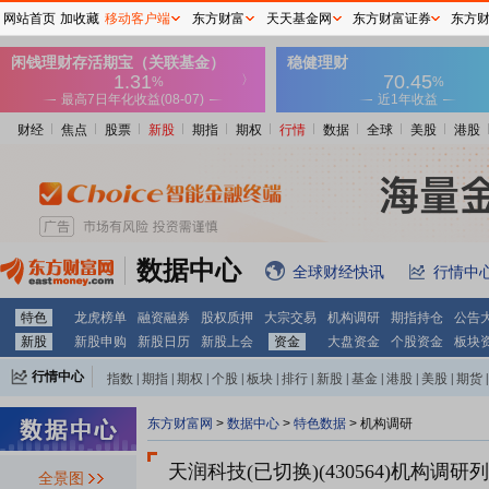
网站首页
加收藏
移动客户端
东方财富
天天基金网
东方财富证券
东方
财经
焦点
股票
新股
期指
期权
行情
数据
全球
美股
港股
数据中心
全球财经快讯
行情中
特色
龙虎榜单
融资融券
股权质押
大宗交易
机构调研
期指持仓
公告
新股
新股申购
新股日历
新股上会
资金
大盘资金
个股资金
板块
行情中心
指数
|
期指
|
期权
|
个股
|
板块
|
排行
|
新股
|
基金
|
港股
|
美股
|
期货
|
外汇
|
黄金
|
自选股
|
自选基金
东方财富网
>
数据中心
>
特色数据
>
机构调研
天润科技(已切换)(430564)
机构调研列
全景图