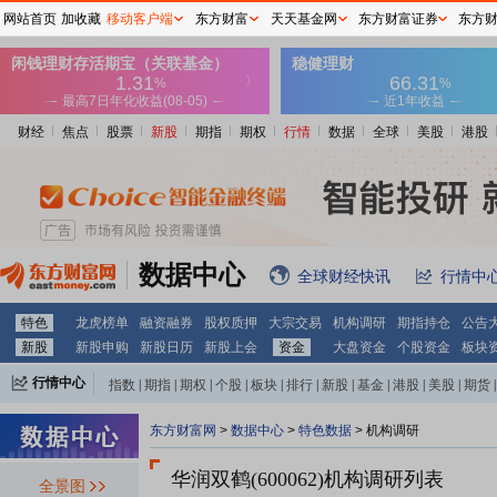
网站首页
加收藏
移动客户端
东方财富
天天基金网
东方财富证券
东方
财经
焦点
股票
新股
期指
期权
行情
数据
全球
美股
港股
数据中心
全球财经快讯
行情中
特色
龙虎榜单
融资融券
股权质押
大宗交易
机构调研
期指持仓
公告
新股
新股申购
新股日历
新股上会
资金
大盘资金
个股资金
板块
行情中心
指数
|
期指
|
期权
|
个股
|
板块
|
排行
|
新股
|
基金
|
港股
|
美股
|
期货
|
外汇
|
黄金
|
自选股
|
自选基金
东方财富网
>
数据中心
>
特色数据
>
机构调研
华润双鹤(600062)
机构调研列表
全景图