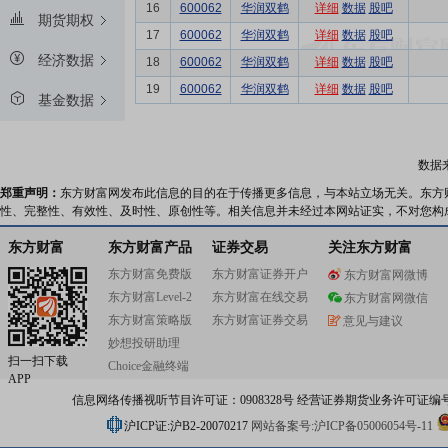
16
600062
华润双鹤
详细
数据
股吧
期货期权
17
600062
华润双鹤
详细
数据
股吧
经济数据
18
600062
华润双鹤
详细
数据
股吧
19
600062
华润双鹤
详细
数据
股吧
基金数据
数据
郑重声明：
东方财富网发布此信息的目的在于传播更多信息，与本站立场无关。东方
性、完整性、有效性、及时性、原创性等。相关信息并未经过本网站证实，不对您构
东方财富
东方财富产品
证券交易
关注东方财富
东方财富免费版
东方财富证券开户
东方财富网微博
东方财富Level-2
东方财富在线交易
东方财富网微信
东方财富策略版
东方财富证券交易
意见与建议
妙想投研助理
扫一扫下载
Choice金融终端
APP
信息网络传播视听节目许可证：0908328号 经营证券期货业务许可证编号：91310
沪ICP证:沪B2-20070217
网站备案号:沪ICP备05006054号-11