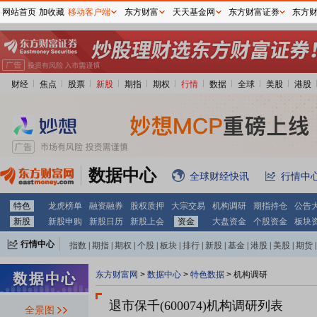
网站首页
加收藏
移动客户端
东方财富
天天基金网
东方财富证券
东方
财经
焦点
股票
新股
期指
期权
行情
数据
全球
美股
港股
数据中心
全球财经快讯
行情中
特色
龙虎榜单
融资融券
股权质押
大宗交易
机构调研
期指持仓
公告
新股
新股申购
新股日历
新股上会
资金
大盘资金
个股资金
板块
行情中心
指数
|
期指
|
期权
|
个股
|
板块
|
排行
|
新股
|
基金
|
港股
|
美股
|
期货
|
外汇
|
黄金
|
自选股
|
自选基金
东方财富网
>
数据中心
>
特色数据
>
机构调研
退市保千(600074)
机构调研列表
全景图