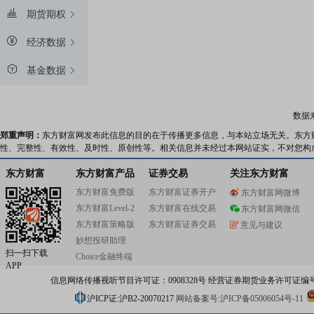
期货期权
经济数据
基金数据
数据
郑重声明：
东方财富网发布此信息的目的在于传播更多信息，与本站立场无关。东方
性、完整性、有效性、及时性、原创性等。相关信息并未经过本网站证实，不对您构
东方财富
东方财富产品
证券交易
关注东方财富
东方财富免费版
东方财富证券开户
东方财富网微博
东方财富Level-2
东方财富在线交易
东方财富网微信
东方财富策略版
东方财富证券交易
意见与建议
妙想投研助理
扫一扫下载
Choice金融终端
APP
信息网络传播视听节目许可证：0908328号 经营证券期货业务许可证编号：91310
沪ICP证:沪B2-20070217
网站备案号:沪ICP备05006054号-11