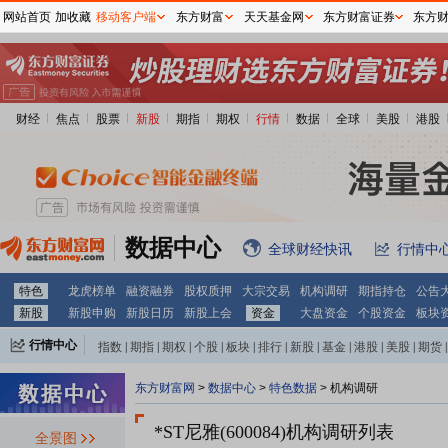
网站首页
加收藏
移动客户端
东方财富
天天基金网
东方财富证券
东方
财经
焦点
股票
新股
期指
期权
行情
数据
全球
美股
港股
数据中心
全球财经快讯
行情中
特色
龙虎榜单
融资融券
股权质押
大宗交易
机构调研
期指持仓
公告
新股
新股申购
新股日历
新股上会
资金
大盘资金
个股资金
板块
行情中心
指数
|
期指
|
期权
|
个股
|
板块
|
排行
|
新股
|
基金
|
港股
|
美股
|
期货
|
外汇
|
黄金
|
自选股
|
自选基金
东方财富网
>
数据中心
>
特色数据
>
机构调研
*ST尼雅(600084)
机构调研列表
全景图