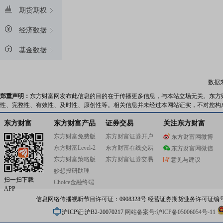
期货期权
经济数据
基金数据
数据
郑重声明：
东方财富网发布此信息的目的在于传播更多信息，与本站立场无关。东方
性、完整性、有效性、及时性、原创性等。相关信息并未经过本网站证实，不对您构
东方财富
东方财富产品
证券交易
关注东方财富
东方财富免费版
东方财富证券开户
东方财富网微博
东方财富Level-2
东方财富在线交易
东方财富网微信
东方财富策略版
东方财富证券交易
意见与建议
妙想投研助理
扫一扫下载
Choice金融终端
APP
信息网络传播视听节目许可证：0908328号 经营证券期货业务许可证编号：91310
沪ICP证:沪B2-20070217
网站备案号:沪ICP备05006054号-11