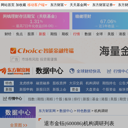
网站首页
加收藏
移动客户端
东方财富
天天基金网
东方财富证券
东方
财经
焦点
股票
新股
期指
期权
行情
数据
全球
美股
港股
数据中心
全球财经快讯
行情中
特色
龙虎榜单
融资融券
股权质押
大宗交易
机构调研
期指持仓
公告
新股
新股申购
新股日历
新股上会
资金
大盘资金
个股资金
板块
行情中心
指数
|
期指
|
期权
|
个股
|
板块
|
排行
|
新股
|
基金
|
港股
|
美股
|
期货
|
外汇
|
黄金
|
自选股
|
自选基金
东方财富网
>
数据中心
>
特色数据
>
机构调研
退市金钰(600086)
机构调研列表
全景图