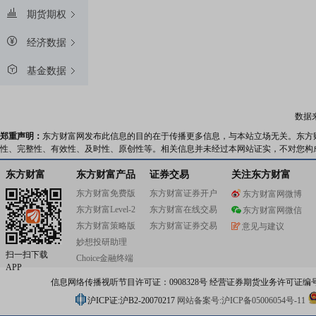
期货期权
经济数据
基金数据
数据
郑重声明：
东方财富网发布此信息的目的在于传播更多信息，与本站立场无关。东方
性、完整性、有效性、及时性、原创性等。相关信息并未经过本网站证实，不对您构
东方财富
东方财富产品
证券交易
关注东方财富
东方财富免费版
东方财富证券开户
东方财富网微博
东方财富Level-2
东方财富在线交易
东方财富网微信
东方财富策略版
东方财富证券交易
意见与建议
妙想投研助理
扫一扫下载
Choice金融终端
APP
信息网络传播视听节目许可证：0908328号 经营证券期货业务许可证编号：91310
沪ICP证:沪B2-20070217
网站备案号:沪ICP备05006054号-11