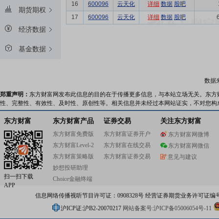
16
600096
云天化
详细
数据
股吧
期货期权
17
600096
云天化
详细
数据
股吧
经济数据
基金数据
数据
郑重声明：
东方财富网发布此信息的目的在于传播更多信息，与本站立场无关。东方
性、完整性、有效性、及时性、原创性等。相关信息并未经过本网站证实，不对您构
东方财富
东方财富产品
证券交易
关注东方财富
东方财富免费版
东方财富证券开户
东方财富网微博
东方财富Level-2
东方财富在线交易
东方财富网微信
东方财富策略版
东方财富证券交易
意见与建议
妙想投研助理
扫一扫下载
Choice金融终端
APP
信息网络传播视听节目许可证：0908328号 经营证券期货业务许可证编号：91310
沪ICP证:沪B2-20070217
网站备案号:沪ICP备05006054号-11