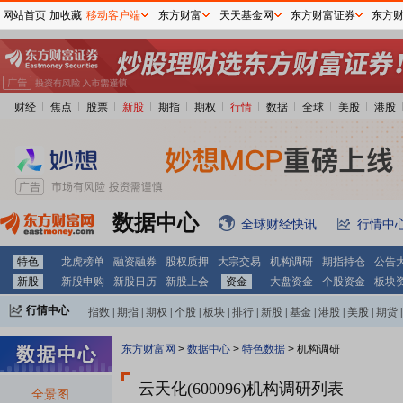
网站首页
加收藏
移动客户端
东方财富
天天基金网
东方财富证券
东方
财经
焦点
股票
新股
期指
期权
行情
数据
全球
美股
港股
数据中心
全球财经快讯
行情中
特色
龙虎榜单
融资融券
股权质押
大宗交易
机构调研
期指持仓
公告
新股
新股申购
新股日历
新股上会
资金
大盘资金
个股资金
板块
行情中心
指数
|
期指
|
期权
|
个股
|
板块
|
排行
|
新股
|
基金
|
港股
|
美股
|
期货
|
外汇
|
黄金
|
自选股
|
自选基金
东方财富网
>
数据中心
>
特色数据
>
机构调研
云天化(600096)
机构调研列表
全景图